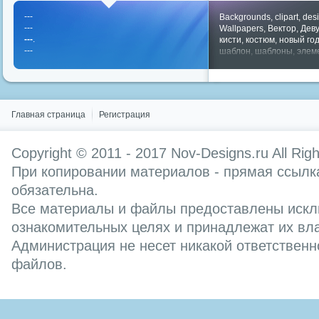
---
Backgrounds
,
clipart
,
des
---
Wallpapers
,
Вектор
,
Дев
---
.
кисти
,
костюм
,
новый го
---
шаблон
,
шаблоны
,
элем
Показать все теги
Главная страница
Регистрация
Copyright © 2011 - 2017
Nov-Designs.ru
All Rig
При копировании материалов - прямая ссылка
обязательна.
Все материалы и файлы предоставлены искл
ознакомительных целях и принадлежат их вл
Администрация не несет никакой ответственн
файлов.