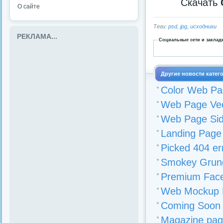
Скачать
О сайте
Теги:
psd
,
jpg
,
исходники
РЕКЛАМА...
Социальные сети и заклад
Другие новости катег
Color Web Pa
Web Page Vect
Web Page Sid
Landing Pag
Picked 404 er
Smokey Grung
Premium Face
Web Mockup P
Coming Soon
Magazine pag