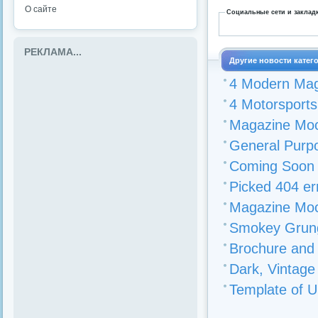
О сайте
Социальные сети и заклад
РЕКЛАМА...
Другие новости катег
4 Modern Mag
4 Motorsport
Magazine Moc
General Purp
Coming Soon 
Picked 404 er
Magazine Moc
Smokey Grung
Brochure and
Dark, Vintag
Template of U