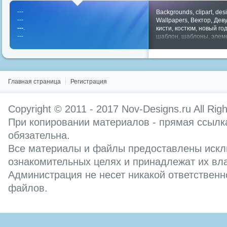
---
Backgrounds
,
clipart
,
des
---
Wallpapers
,
Вектор
,
Дев
---
.
кисти
,
костюм
,
новый го
---
шаблон
,
шаблоны
,
элем
Показать все теги
Главная страница
Регистрация
Copyright © 2011 - 2017
Nov-Designs.ru
All Rig
При копировании материалов - прямая ссылка
обязательна.
Все материалы и файлы предоставлены искл
ознакомительных целях и принадлежат их вл
Администрация не несет никакой ответственн
файлов.