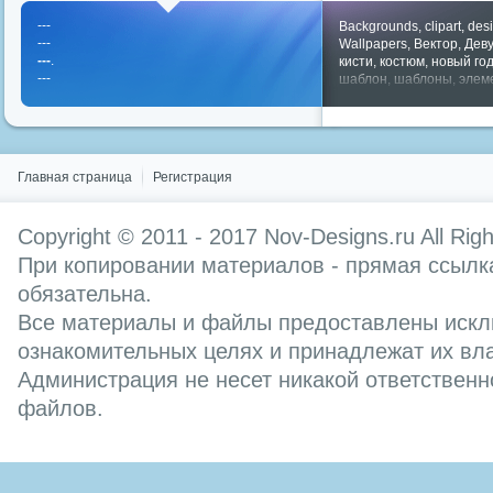
---
Backgrounds
,
clipart
,
des
---
Wallpapers
,
Вектор
,
Дев
---
.
кисти
,
костюм
,
новый го
---
шаблон
,
шаблоны
,
элем
Показать все теги
Главная страница
Регистрация
Copyright © 2011 - 2017
Nov-Designs.ru
All Rig
При копировании материалов - прямая ссылка
обязательна.
Все материалы и файлы предоставлены искл
ознакомительных целях и принадлежат их вл
Администрация не несет никакой ответственн
файлов.