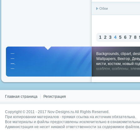
Обои
1
2
3
4
5
6
7
8
---
Backgrounds
,
clipart
,
des
---
Wallpapers
,
Вектор
,
Дев
---
.
кисти
,
костюм
,
новый го
---
шаблон
,
шаблоны
,
элем
Показать все теги
Главная страница
Регистрация
Copyright © 2011 - 2017
Nov-Designs.ru
All Rights Reserved.
При копировании материалов - прямая ссылка на источник обязательна.
Все материалы и файлы предоставлены исключительно в ознакомительных
Администрация не несет никакой ответственности за содержимое файлов.