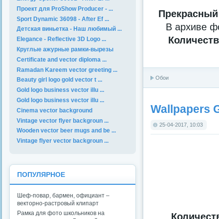
Проект для ProShow Producer - ...
Прекрасный
Sport Dynamic 36098 - After Ef ...
В архиве ф
Детская виньетка - Наш любимый ...
Количеств
Elegance - Reflective 3D Logo ...
Круглые ажурные рамки-вырезы
Certificate and vector diploma ...
Ramadan Kareem vector greeting ...
Обои
Beauty girl logo gold vector t ...
Gold logo business vector illu ...
Gold logo business vector illu ...
Wallpapers G
Cinema vector background
Vintage vector flyer backgroun ...
25-04-2017, 10:03
Wooden vector beer mugs and be ...
Vintage flyer vector backgroun ...
ПОПУЛЯРНОЕ
Шеф-повар, бармен, официант –
векторно-растровый клипарт
Рамка для фото школьников на
Количест