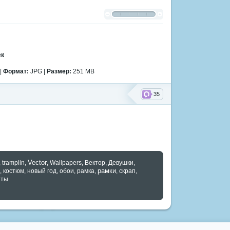
ек
|
Формат:
JPG |
Размер:
251 MB
35
Vector
,
tramplin
,
,
Wallpapers
,
Вектор
,
Девушки
,
рамки
,
костюм
,
новый год
,
обои
,
рамка
,
,
скрап
,
нты