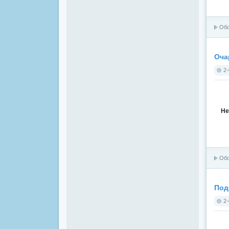
Об
Оча
2-
Не
Об
Под
2-