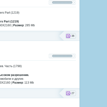
rs Part (1219)
40X2160 |
Размер
: 285 Mb
38
высоком разрешении.
омобили и другие.
40X2160 |
Размер
: 113 Mb
27