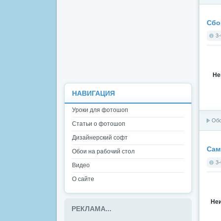
Сбо
3-
Не
НАВИГАЦИЯ
Уроки для фотошоп
Об
Статьи о фотошоп
Дизайнерский софт
Сам
Обои на рабочий стол
3-
Видео
О сайте
Неи
РЕКЛАМА...