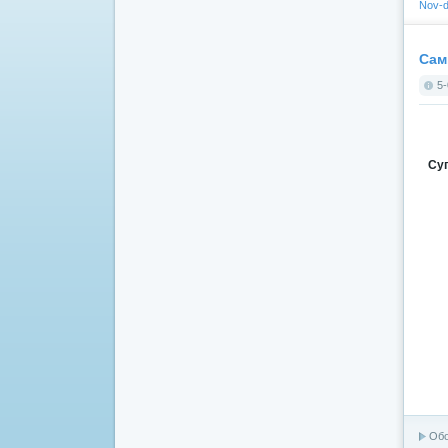
Nov-d
Сам
5-
Су
Об