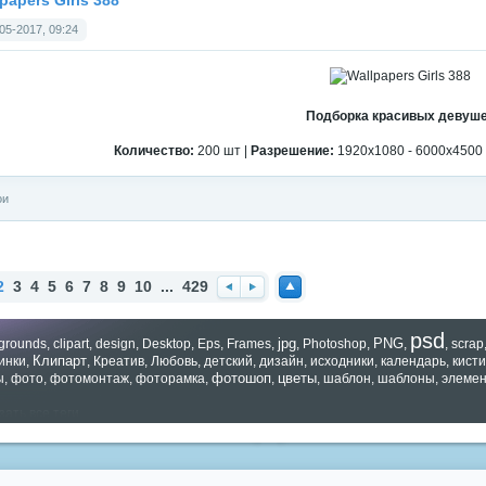
papers Girls 388
05-2017, 09:24
Подборка красивых девуш
Количество:
200 шт |
Разрешение:
1920x1080 - 6000x4500 
ои
2
3
4
5
6
7
8
9
10
...
429
Наз
Впе
Нав
ад
ред
ерх
psd
jpg
PNG
grounds
,
clipart
,
design
,
Desktop
,
Eps
,
Frames
,
,
Photoshop
,
,
,
scrap
Клипарт
инки
,
,
Креатив
,
Любовь
,
детский
,
дизайн
,
исходники
,
календарь
,
кисти
фотошоп
цветы
ы
,
фото
,
фотомонтаж
,
фоторамка
,
,
,
шаблон
,
шаблоны
,
элеме
зать все теги