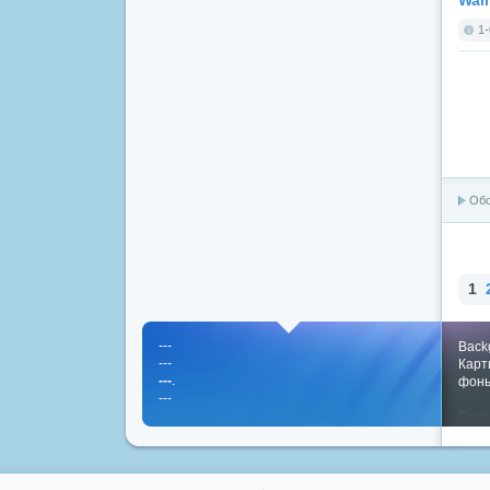
Wall
1-
Об
1
---
Back
---
Карт
---
.
фон
---
Пока