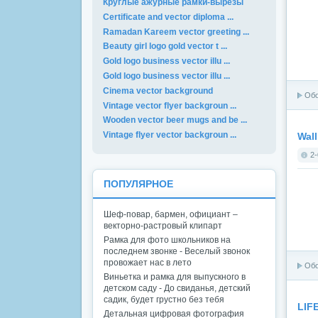
Круглые ажурные рамки-вырезы
Certificate and vector diploma ...
Ramadan Kareem vector greeting ...
Beauty girl logo gold vector t ...
Gold logo business vector illu ...
Gold logo business vector illu ...
Cinema vector background
Об
Vintage vector flyer backgroun ...
Wooden vector beer mugs and be ...
Vintage flyer vector backgroun ...
Wall
2-
ПОПУЛЯРНОЕ
Шеф-повар, бармен, официант –
векторно-растровый клипарт
Рамка для фото школьников на
последнем звонке - Веселый звонок
провожает нас в лето
Об
Виньетка и рамка для выпускного в
детском саду - До свиданья, детский
садик, будет грустно без тебя
LIFE
Детальная цифровая фотография