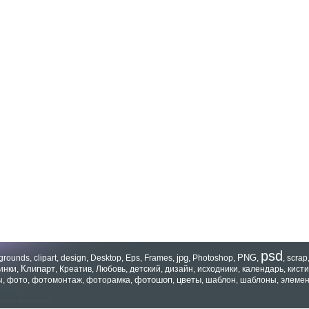
psd
jpg
PNG
grounds
,
clipart
,
design
,
Desktop
,
Eps
,
Frames
,
,
Photoshop
,
,
,
scrap
Клипарт
инки
,
,
Креатив
,
Любовь
,
детский
,
дизайн
,
исходники
,
календарь
,
кисти
фотошоп
цветы
ы
,
фото
,
фотомонтаж
,
фоторамка
,
,
,
шаблон
,
шаблоны
,
элеме
зать все теги