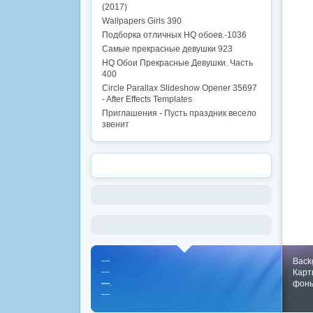
(2017)
Wallpapers Girls 390
Подборка отличных HQ обоев.-1036
Самые прекрасные девушки 923
HQ Обои Прекрасные Девушки. Часть
400
Circle Parallax Slideshow Opener 35697
- After Effects Templates
Приглашения - Пусть праздник весело
звенит
---
Back
---
Карт
---
.
фон
---
Пока