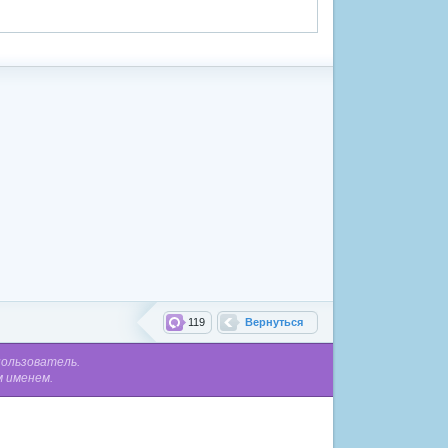
119
Вернуться
пользователь.
м именем.