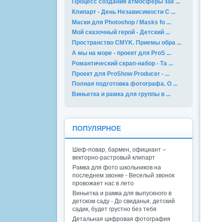
Процесс создания атмосферы зак ...
Клипарт - День Независимости С ...
Маски для Photoshop / Masks fo ...
Мой сказочный герой - Детский ...
Пространство CMYK. Приемы обра ...
А мы на море - проект для ProS ...
Романтический скрап-набор - Та ...
Проект для ProShow Producer - ...
Полная подготовка фотографа. О ...
Виньетка и рамка для группы в ...
ПОПУЛЯРНОЕ
Шеф-повар, бармен, официант –
векторно-растровый клипарт
Рамка для фото школьников на
последнем звонке - Веселый звонок
провожает нас в лето
Виньетка и рамка для выпускного в
детском саду - До свиданья, детский
садик, будет грустно без тебя
Детальная цифровая фотография