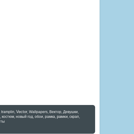
Vector
,
tramplin
,
,
Wallpapers
,
Вектор
,
Девушки
,
рамки
,
костюм
,
новый год
,
обои
,
рамка
,
,
скрап
,
нты