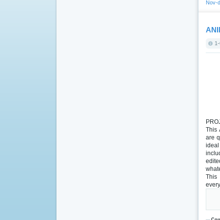
Nov-d
ANI
1-
PRO
This 
are q
idea
inclu
edite
whate
This
every
Соц