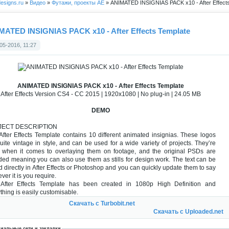
esigns.ru
»
Видео
»
Футажи, проекты АЕ
» ANIMATED INSIGNIAS PACK x10 - After Effect
MATED INSIGNIAS PACK x10 - After Effects Template
05-2016, 11:27
ANIMATED INSIGNIAS PACK x10 - After Effects Template
After Effects Version CS4 - CC 2015 | 1920x1080 | No plug-in | 24.05 MB
DEMO
JECT DESCRIPTION
After Effects Template contains 10 different animated insignias. These logos
uite vintage in style, and can be used for a wide variety of projects. They’re
l when it comes to overlaying them on footage, and the original PSDs are
ded meaning you can also use them as stills for design work. The text can be
d directly in After Effects or Photoshop and you can quickly update them to say
ver it is you require.
 After Effects Template has been created in 1080p High Definition and
thing is easily customisable.
Скачать с Turbobit.net
Скачать с Uploaded.net
иальные сети и закладки