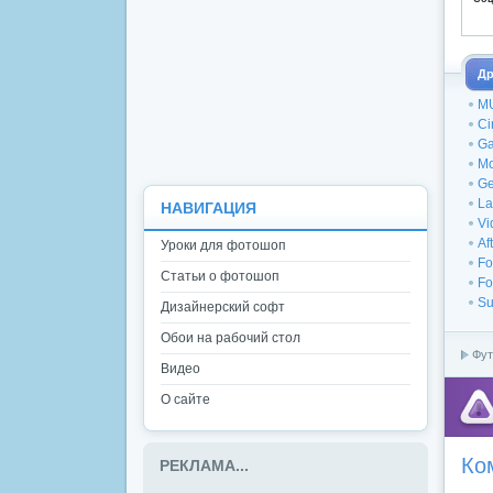
Др
MU
Ci
Ga
Mo
Ge
La
НАВИГАЦИЯ
Vi
Af
Уроки для фотошоп
Fo
Статьи о фотошоп
Fo
Su
Дизайнерский софт
Обои на рабочий стол
Фут
Видео
О сайте
Ко
РЕКЛАМА...