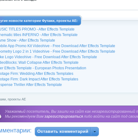
угие новости категории Футажи, проекты АЕ:
SIC TITLES PROMO - After Effects Template
nematic titles INFERNO - After Effects Template
me Show - After Effects Template
bile App Promo Kit Videohive - Free Download After Effects Template
ometry Logo 2 in 1 Videohive - Free Download After Effects Template
ke Logo Videohive - Free Download After Effects Template
deoBlocks: Wall Collapse After Effects Template
ter Effects Template - European Photos Presentation
otage Firm: Wedding After Effects Templates
otage Firm: Dark Impact After Effects Templates
spense Thriller After Effects Template
ажи, проекты АЕ
Уважаемый посетитель, Вы зашли на сайт как незарегистрированный 
Мы рекомендуем Вам
зарегистрироваться
либо войти на сайт под свои
мментарии:
Оставить комментарий