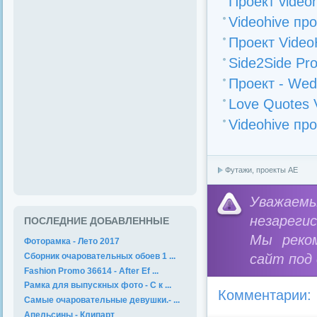
Проект videoh
Videohive прое
Проект VideoH
Side2Side Pro
Проект - Wedd
Love Quotes Va
Videohive про
Футажи, проекты АЕ
Уважае
незареги
ПОСЛЕДНИЕ ДОБАВЛЕННЫЕ
Мы реко
Фоторамка - Лето 2017
Сборник очаровательных обоев 1 ...
сайт под
Fashion Promo 36614 - After Ef ...
Рамка для выпускных фото - С к ...
Комментарии:
Самые очаровательные девушки.- ...
Апельсины - Клипарт