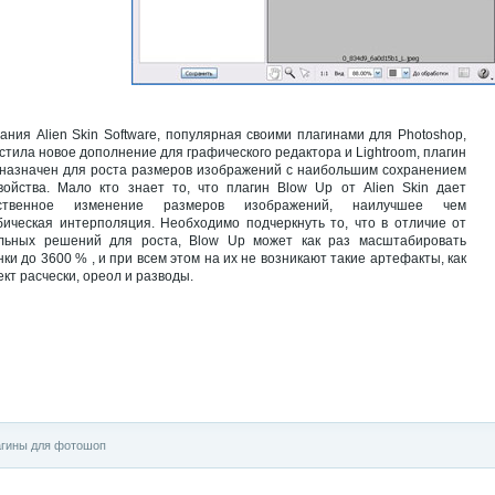
ания Alien Skin Software, популярная своими плагинами для Photoshop,
стила новое дополнение для графического редактора и Lightroom, плагин
назначен для роста размеров изображений с наибольшим сохранением
войства. Мало кто знает то, что плагин Blow Up от Alien Skin дает
ественное изменение размеров изображений, наилучшее чем
бическая интерполяция. Необходимо подчеркнуть то, что в отличие от
льных решений для роста, Blow Up может как раз масштабировать
нки до 3600 % , и при всем этом на их не возникают такие артефакты, как
кт расчески, ореол и разводы.
гины для фотошоп