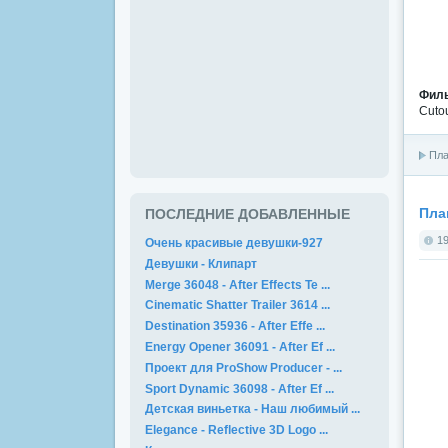
Филь
Cutou
Пла
Пла
ПОСЛЕДНИЕ ДОБАВЛЕННЫЕ
19
Очень красивые девушки-927
Девушки - Клипарт
Merge 36048 - After Effects Te ...
Cinematic Shatter Trailer 3614 ...
Destination 35936 - After Effe ...
Energy Opener 36091 - After Ef ...
Проект для ProShow Producer - ...
Sport Dynamic 36098 - After Ef ...
Детская виньетка - Наш любимый ...
Elegance - Reflective 3D Logo ...