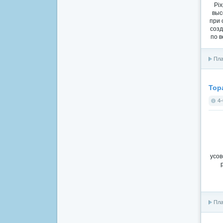
Pi
выс
при 
созд
по в
Пла
Topa
4-
усов
Пла