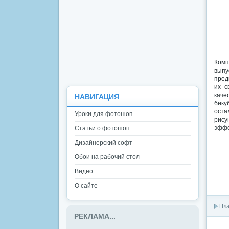
Комп
выпу
пред
их с
кач
НАВИГАЦИЯ
бику
оста
Уроки для фотошоп
рису
эффе
Статьи о фотошоп
Дизайнерский софт
Обои на рабочий стол
Видео
О сайте
Пла
РЕКЛАМА...