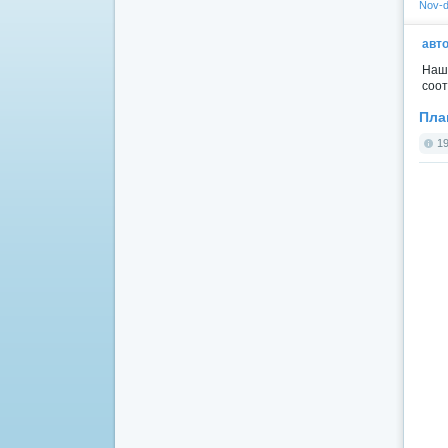
Nov-d
авто
Наша
соот
Пла
19