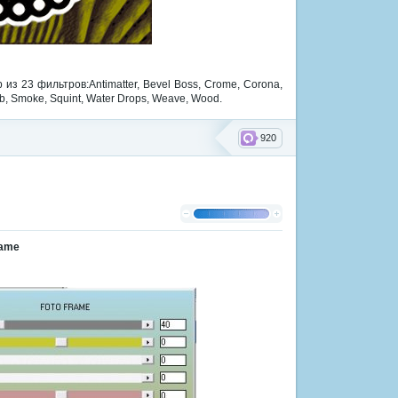
из 23 фильтров:Antimatter, Bevel Boss, Crome, Corona,
wlab, Smoke, Squint, Water Drops, Weave, Wood.
920
rame