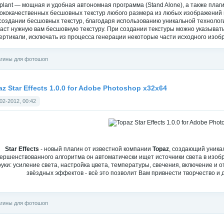
xplant — мощная и удобная автономная программа (Stand Alone), а также пла
ококачественных бесшовных текстур любого размера из любых изображений 
создании бесшовных текстур, благодаря использованию уникальной технологи
аст нужную вам бесшовную текстуру. При создании текстуры можно указывать
ертикали, исключать из процесса генерации некоторые части исходного изоб
гины для фотошоп
z Star Effects 1.0.0 for Adobe Photoshop x32x64
02-2012, 00:42
Star Effects
- новый плагин от известной компании
Topaz
, создающий уник
ершенствованного алгоритма он автоматически ищет источники света в изоб
руки: усиление света, настройка цвета, температуры, свечения, включение и
звёздных эффектов - всё это позволит Вам привнести творчество 
гины для фотошоп