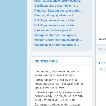
Круглые ажурные рамки-вырезы
Certificate and vector diploma ...
Ramadan Kareem vector greeting ...
Beauty girl logo gold vector t ...
Gold logo business vector illu ...
Gold logo business vector illu ...
Cinema vector background
Vintage vector flyer backgroun ...
Заме
Wooden vector beer mugs and be ...
Vintage flyer vector backgroun ...
Пла
ПОПУЛЯРНОЕ
Пла
19
Шеф-повар, бармен, официант –
векторно-растровый клипарт
Рамка для фото школьников на
последнем звонке - Веселый звонок
провожает нас в лето
Виньетка и рамка для выпускного в
детском саду - До свиданья, детский
садик, будет грустно без тебя
Детальная цифровая фотография