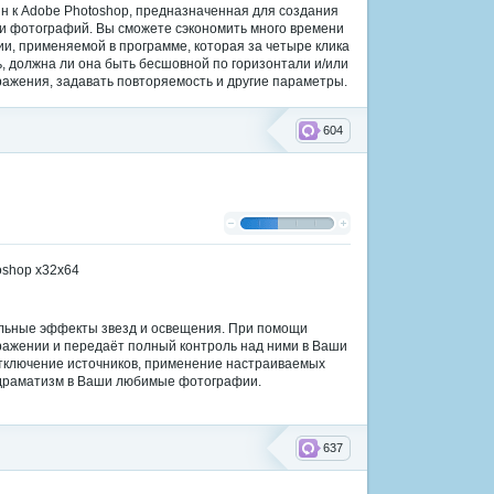
гин к Adobe Photoshop, предназначенная для создания
и фотографий. Вы сможете сэкономить много времени
и, применяемой в программе, которая за четыре клика
, должна ли она быть бесшовной по горизонтали и/или
ражения, задавать повторяемость и другие параметры.
604
альные эффекты звезд и освещения. При помощи
ражении и передаёт полный контроль над ними в Ваши
 отключение источников, применение настраиваемых
и драматизм в Ваши любимые фотографии.
637