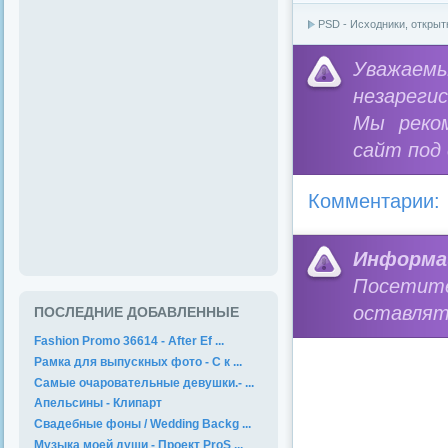
PSD - Исходники, открыт
Уважае
незареги
Мы реко
сайт под
Комментарии:
Информа
Посетит
оставлят
ПОСЛЕДНИЕ ДОБАВЛЕННЫЕ
Fashion Promo 36614 - After Ef ...
Рамка для выпускных фото - С к ...
Самые очаровательные девушки.- ...
Апельсины - Клипарт
Свадебные фоны / Wedding Backg ...
Музыка моей души - Проект ProS ...