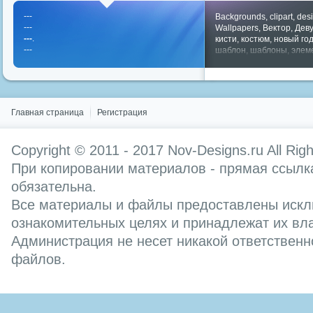
---
Backgrounds
,
clipart
,
des
---
Wallpapers
,
Вектор
,
Дев
---
.
кисти
,
костюм
,
новый го
---
шаблон
,
шаблоны
,
элем
Показать все теги
Главная страница
Регистрация
Copyright © 2011 - 2017
Nov-Designs.ru
All Rig
При копировании материалов - прямая ссылка
обязательна.
Все материалы и файлы предоставлены искл
ознакомительных целях и принадлежат их вл
Администрация не несет никакой ответственн
файлов.