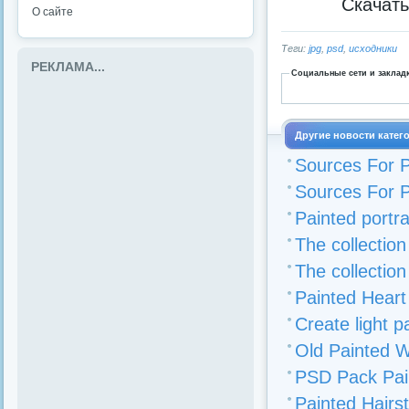
Скачат
О сайте
Теги:
jpg
,
psd
,
исходники
РЕКЛАМА...
Социальные сети и заклад
Другие новости катег
Sources For P
Sources For P
Painted portra
The collectio
The collectio
Painted Heart
Create light 
Old Painted W
PSD Pack Pai
Painted Hairs