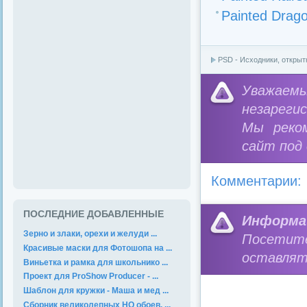
Painted Drag
PSD - Исходники, открыт
Уважае
незареги
Мы реко
сайт под
Комментарии:
ПОСЛЕДНИЕ ДОБАВЛЕННЫЕ
Информа
Зерно и злаки, орехи и желуди ...
Посетит
Красивые маски для Фотошопа на ...
оставлят
Виньетка и рамка для школьнико ...
Проект для ProShow Producer - ...
Шаблон для кружки - Маша и мед ...
Сборник великолепных HQ обоев. ...