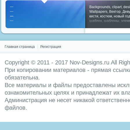
---
Backgrounds
,
clipart
,
des
---
Wallpapers
,
Вектор
,
Дев
---
.
кисти
,
костюм
,
новый го
---
шаблон
,
шаблоны
,
элем
Показать все теги
Главная страница
Регистрация
Copyright © 2011 - 2017
Nov-Designs.ru
All Rig
При копировании материалов - прямая ссылка
обязательна.
Все материалы и файлы предоставлены искл
ознакомительных целях и принадлежат их вл
Администрация не несет никакой ответственн
файлов.