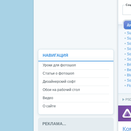
Соц
Др
Su
Su
So
So
So
НАВИГАЦИЯ
So
Br
Уроки для фотошоп
Be
Статьи о фотошоп
Bl
So
Дизайнерский софт
Fl
Обои на рабочий стол
Видео
PSD
О сайте
РЕКЛАМА...
Ко