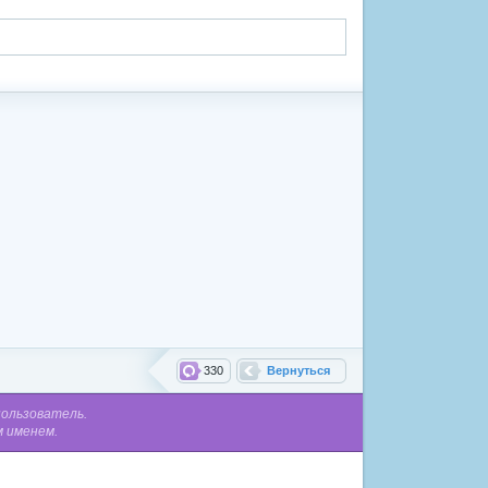
330
Вернуться
пользователь.
м именем.