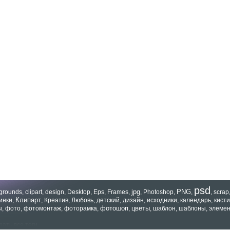
psd
jpg
PNG
grounds
,
clipart
,
design
,
Desktop
,
Eps
,
Frames
,
,
Photoshop
,
,
,
scrap
Клипарт
инки
,
,
Креатив
,
Любовь
,
детский
,
дизайн
,
исходники
,
календарь
,
кисти
фотошоп
цветы
ы
,
фото
,
фотомонтаж
,
фоторамка
,
,
,
шаблон
,
шаблоны
,
элеме
зать все теги