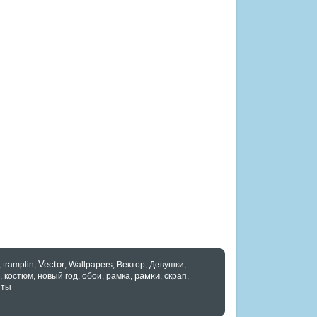
Vector
,
tramplin
,
,
Wallpapers
,
Вектор
,
Девушки
,
рамки
,
костюм
,
новый год
,
обои
,
рамка
,
,
скрап
,
нты