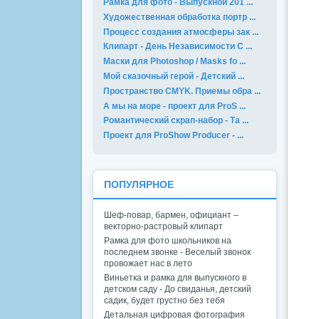
Рамка для фото - Выпускной 201 ...
Художественная обработка портр ...
Процесс создания атмосферы зак ...
Клипарт - День Независимости С ...
Маски для Photoshop / Masks fo ...
Мой сказочный герой - Детский ...
Пространство CMYK. Приемы обра ...
А мы на море - проект для ProS ...
Романтический скрап-набор - Та ...
Проект для ProShow Producer - ...
ПОПУЛЯРНОЕ
Шеф-повар, бармен, официант –
векторно-растровый клипарт
Рамка для фото школьников на
последнем звонке - Веселый звонок
провожает нас в лето
Виньетка и рамка для выпускного в
детском саду - До свиданья, детский
садик, будет грустно без тебя
Детальная цифровая фотография