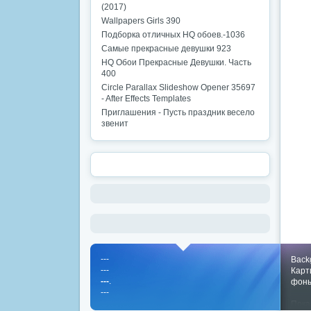
(2017)
Wallpapers Girls 390
Подборка отличных HQ обоев.-1036
Самые прекрасные девушки 923
HQ Обои Прекрасные Девушки. Часть
400
Circle Parallax Slideshow Opener 35697
- After Effects Templates
Приглашения - Пусть праздник весело
звенит
---
Back
---
Карт
---
.
фон
---
Пока