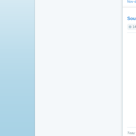
Nov-d
Sou
14
Теги