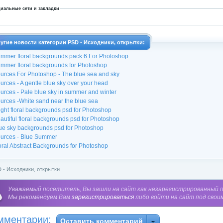
иальные сети и закладки
угие новости категории PSD - Исходники, открытки:
mmer floral backgrounds pack 6 For Photoshop
mmer floral backgrounds for Photoshop
urces For Photoshop - The blue sea and sky
urces - A gentle blue sky over your head
urces - Pale blue sky in summer and winter
urces -White sand near the blue sea
ight floral backgrounds psd for Photoshop
autiful floral backgrounds psd for Photoshop
ue sky backgrounds psd for Photoshop
urces - Blue Summer
oral Abstract Backgrounds for Photoshop
 - Исходники, открытки
Уважаемый посетитель, Вы зашли на сайт как незарегистрированный 
Мы рекомендуем Вам
зарегистрироваться
либо войти на сайт под свои
мментарии:
Оставить комментарий