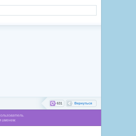
631
Вернуться
пользователь.
м именем.