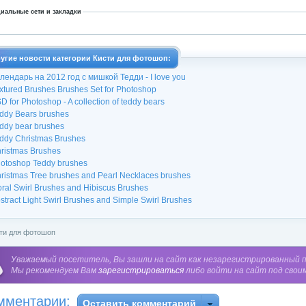
иальные сети и закладки
угие новости категории Кисти для фотошоп:
лендарь на 2012 год с мишкой Тедди - I love you
xtured Brushes Brushes Set for Photoshop
D for Photoshop - A collection of teddy bears
ddy Bears brushes
ddy bear brushes
ddy Christmas Brushes
ristmas Brushes
otoshop Teddy brushes
ristmas Tree brushes and Pearl Necklaces brushes
oral Swirl Brushes and Hibiscus Brushes
stract Light Swirl Brushes and Simple Swirl Brushes
ти для фотошоп
Уважаемый посетитель, Вы зашли на сайт как незарегистрированный 
Мы рекомендуем Вам
зарегистрироваться
либо войти на сайт под свои
мментарии:
Оставить комментарий