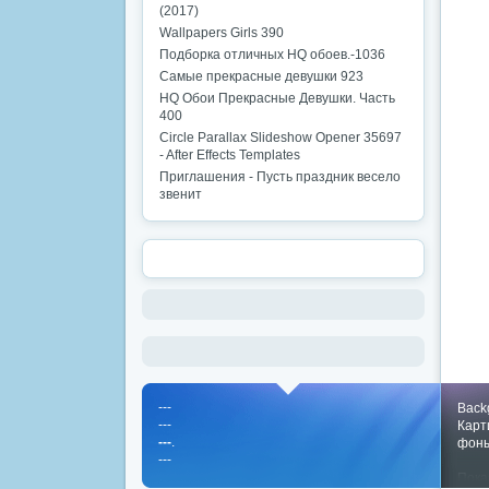
(2017)
Wallpapers Girls 390
Подборка отличных HQ обоев.-1036
Самые прекрасные девушки 923
HQ Обои Прекрасные Девушки. Часть
400
Circle Parallax Slideshow Opener 35697
- After Effects Templates
Приглашения - Пусть праздник весело
звенит
---
Back
---
Карт
---
.
фон
---
Пока