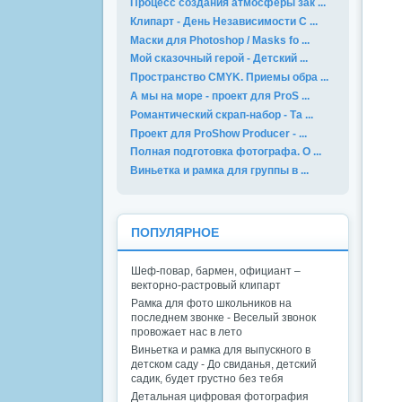
Процесс создания атмосферы зак ...
Клипарт - День Независимости С ...
Маски для Photoshop / Masks fo ...
Мой сказочный герой - Детский ...
Пространство CMYK. Приемы обра ...
А мы на море - проект для ProS ...
Романтический скрап-набор - Та ...
Проект для ProShow Producer - ...
Полная подготовка фотографа. О ...
Виньетка и рамка для группы в ...
ПОПУЛЯРНОЕ
Шеф-повар, бармен, официант –
векторно-растровый клипарт
Рамка для фото школьников на
последнем звонке - Веселый звонок
провожает нас в лето
Виньетка и рамка для выпускного в
детском саду - До свиданья, детский
садик, будет грустно без тебя
Детальная цифровая фотография