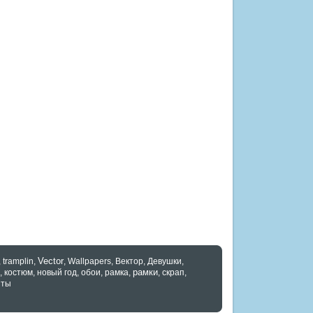
Vector
,
tramplin
,
,
Wallpapers
,
Вектор
,
Девушки
,
рамки
,
костюм
,
новый год
,
обои
,
рамка
,
,
скрап
,
нты