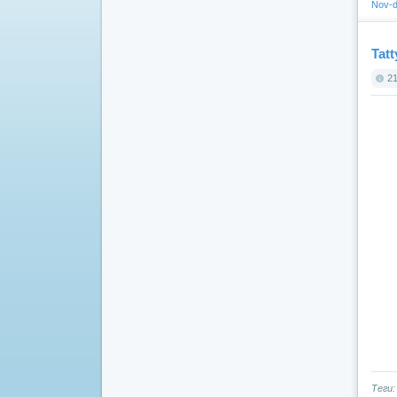
Nov-d
Tat
21
Теги