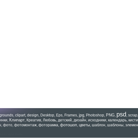
psd
jpg
PNG
grounds
,
clipart
,
design
,
Desktop
,
Eps
,
Frames
,
,
Photoshop
,
,
,
scrap
Клипарт
инки
,
,
Креатив
,
Любовь
,
детский
,
дизайн
,
исходники
,
календарь
,
кисти
фотошоп
цветы
ы
,
фото
,
фотомонтаж
,
фоторамка
,
,
,
шаблон
,
шаблоны
,
элеме
зать все теги