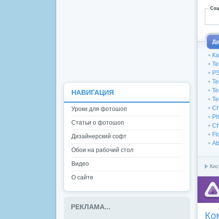
Соц
Др
Ка
Te
PS
Te
Te
НАВИГАЦИЯ
Te
Ch
Уроки для фотошоп
Ph
Статьи о фотошоп
Ch
Fl
Дизайнерский софт
Ab
Обои на рабочий стол
Видео
Кис
О сайте
РЕКЛАМА...
Ко