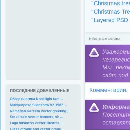
Christmas tree
Christmas Tr
Layered PSD C
Кисти для фотошоп
Уважае
незареги
Мы реко
сайт под
Комментарии:
ПОСЛЕДНИЕ ДОБАВЛЕННЫЕ
Обзор плагина Knoll light fact ...
Multipurpose Slideshow V2 3582 ...
Информа
Ramadan Kareem vector greeting ...
Посетит
Set of sale vector banners, sh ...
оставлят
Logo business vector illustrat ...
Glass of wine and vector grape ...