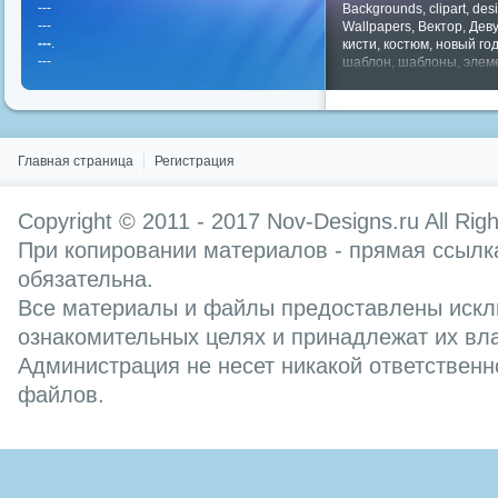
---
Backgrounds
,
clipart
,
des
---
Wallpapers
,
Вектор
,
Дев
---
.
кисти
,
костюм
,
новый го
---
шаблон
,
шаблоны
,
элем
Показать все теги
Главная страница
Регистрация
Copyright © 2011 - 2017
Nov-Designs.ru
All Rig
При копировании материалов - прямая ссылка
обязательна.
Все материалы и файлы предоставлены искл
ознакомительных целях и принадлежат их вл
Администрация не несет никакой ответственн
файлов.