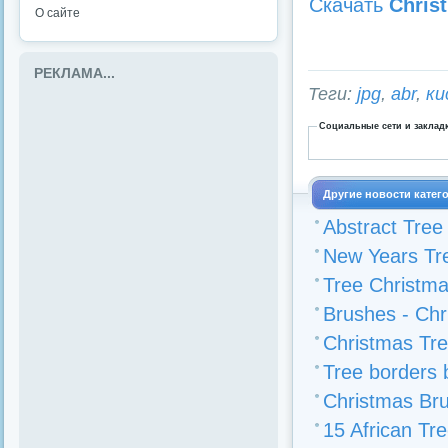
Скачать
Chris
О сайте
РЕКЛАМА...
Теги:
jpg
,
abr
,
ки
Социальные сети и заклад
Другие новости катег
Abstract Tree
New Years Tr
Tree Christma
Brushes - Chr
Christmas Tr
Tree borders 
Christmas Br
15 African Tr