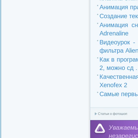
Анимация пр
Создание те
Анимация с
Adrenaline
Видеоурок -
фильтра Alien 
Как в програ
2, можно сд .
Качественна
Xenofex 2
Самые первы
Статьи о фотошоп
Уважае
незареги