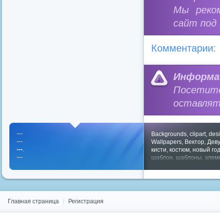
Мы реко
сайт под
Комментарии:
Информа
Посетит
оставлят
---
Backgrounds
,
clipart
,
des
---
Wallpapers
,
Вектор
,
Дев
---
.
кисти
,
костюм
,
новый го
---
шаблон
,
шаблоны
,
элем
Показать все теги
Главная страница
Регистрация