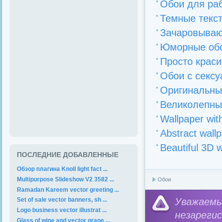
Обои для раб
Темные текст
Зачаровываю
Юморные обо
Просто краси
Обои с секс
Оригинальные
Великолепные
Wallpaper wit
Abstract wallp
Beautiful 3D 
ПОСЛЕДНИЕ ДОБАВЛЕННЫЕ
Обзор плагина Knoll light fact ...
Multipurpose Slideshow V2 3582 ...
Обои
Ramadan Kareem vector greeting ...
Уважае
Set of sale vector banners, sh ...
Logo business vector illustrat ...
незареги
Glass of wine and vector grape ...