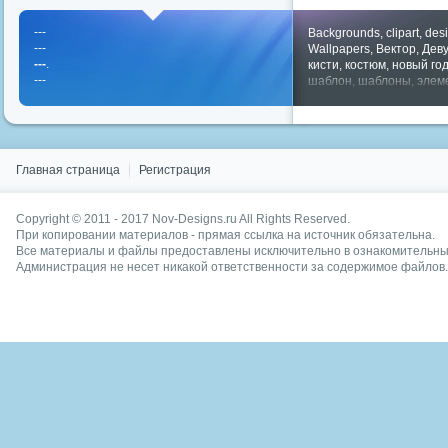
---
Backgrounds
,
clipart
,
des
---
Wallpapers
,
Вектор
,
Дев
---
.
кисти
,
костюм
,
новый го
---
шаблон
,
шаблоны
,
элем
Показать все теги
Главная страница
Регистрация
Copyright © 2011 - 2017
Nov-Designs.ru
All Rights Reserved.
При копировании материалов - прямая ссылка на источник обязательна.
Все материалы и файлы предоставлены исключительно в ознакомительных
Администрация не несет никакой ответственности за содержимое файлов.