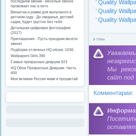
Quality Wallpa
последнем звонке - Веселый звонок
провожает нас в лето
Quality Wallpa
Виньетка и рамка для выпускного в
детском саду - До свиданья, детский
Quality Wallpa
садик, будет грустно без тебя
Детальная цифровая фотография
(2017)
Приглашения - Пусть праздник весело
Обои
звенит
Подборка отличных HQ обоев.-1036
Уважае
Wallpapers Girls 390
незареги
Самые прекрасные девушки 923
HQ Обои Прекрасные Девушки. Часть
Мы реко
400
сайт под
Моя великая Россия живи и процветай
Комментарии:
Информа
Посетит
оставлят