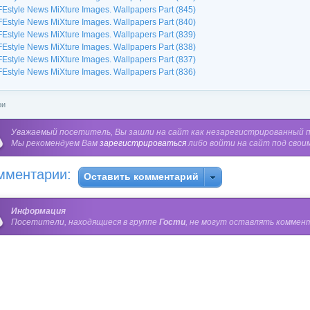
FEstyle News MiXture Images. Wallpapers Part (845)
FEstyle News MiXture Images. Wallpapers Part (840)
FEstyle News MiXture Images. Wallpapers Part (839)
FEstyle News MiXture Images. Wallpapers Part (838)
FEstyle News MiXture Images. Wallpapers Part (837)
FEstyle News MiXture Images. Wallpapers Part (836)
ои
Уважаемый посетитель, Вы зашли на сайт как незарегистрированный 
Мы рекомендуем Вам
зарегистрироваться
либо войти на сайт под свои
мментарии:
Оставить комментарий
Информация
Посетители, находящиеся в группе
Гости
, не могут оставлять коммент