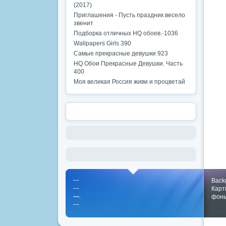
(2017)
Приглашения - Пусть праздник весело
звенит
Подборка отличных HQ обоев.-1036
Wallpapers Girls 390
Самые прекрасные девушки 923
HQ Обои Прекрасные Девушки. Часть
400
Моя великая Россия живи и процветай
---
Back
---
Карт
---
.
фон
---
Пока