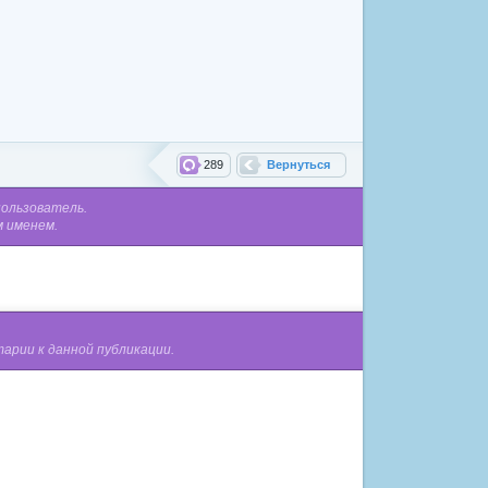
289
Вернуться
пользователь.
м именем.
арии к данной публикации.