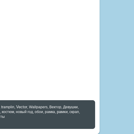
Vector
,
tramplin
,
,
Wallpapers
,
Вектор
,
Девушки
,
рамки
,
костюм
,
новый год
,
обои
,
рамка
,
,
скрап
,
нты