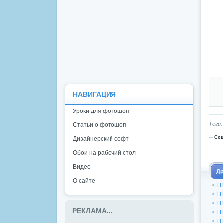
НАВИГАЦИЯ
Уроки для фотошоп
Теги
Статьи о фотошоп
Соц
Дизайнерский софт
Обои на рабочий стол
Видео
Др
О сайте
LI
LI
LI
РЕКЛАМА...
LI
LI