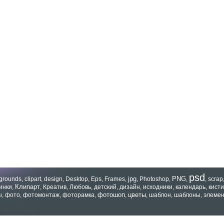
psd
jpg
PNG
grounds
,
clipart
,
design
,
Desktop
,
Eps
,
Frames
,
,
Photoshop
,
,
,
scrap
Клипарт
инки
,
,
Креатив
,
Любовь
,
детский
,
дизайн
,
исходники
,
календарь
,
кисти
фотошоп
цветы
ы
,
фото
,
фотомонтаж
,
фоторамка
,
,
,
шаблон
,
шаблоны
,
элеме
зать все теги