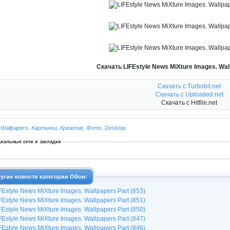
Скачать LIFEstyle News MiXture Images. Wall
Скачать с Turbobit.net
Скачать с Uploaded.net
Скачать с Hitfile.net
:
Wallpapers
,
Картинки
,
Креатив
,
Фото
,
Desktop
иальные сети и закладки
угие новости категории Обои:
FEstyle News MiXture Images. Wallpapers Part (853)
FEstyle News MiXture Images. Wallpapers Part (851)
FEstyle News MiXture Images. Wallpapers Part (850)
FEstyle News MiXture Images. Wallpapers Part (847)
FEstyle News MiXture Images. Wallpapers Part (846)