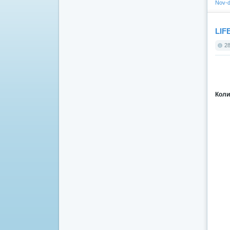
Nov-d
LIFE
28
Коли