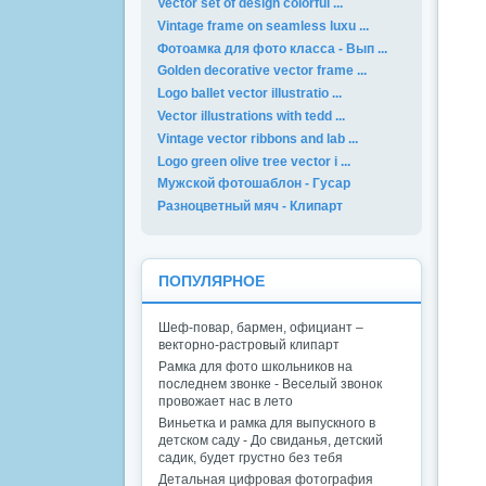
Vector set of design colorful ...
Vintage frame on seamless luxu ...
Фотоамка для фото класса - Вып ...
Golden decorative vector frame ...
Logo ballet vector illustratio ...
Vector illustrations with tedd ...
Vintage vector ribbons and lab ...
Logo green olive tree vector i ...
Мужской фотошаблон - Гусар
Разноцветный мяч - Клипарт
ПОПУЛЯРНОЕ
Шеф-повар, бармен, официант –
векторно-растровый клипарт
Рамка для фото школьников на
последнем звонке - Веселый звонок
провожает нас в лето
Виньетка и рамка для выпускного в
детском саду - До свиданья, детский
садик, будет грустно без тебя
Детальная цифровая фотография