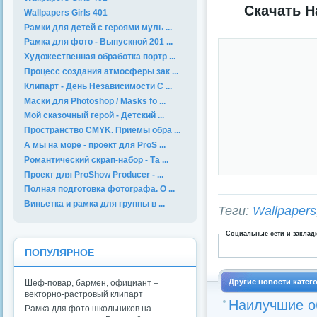
Скачать Н
Wallpapers Girls 401
Рамки для детей с героями муль ...
Рамка для фото - Выпускной 201 ...
Художественная обработка портр ...
Процесс создания атмосферы зак ...
Клипарт - День Независимости С ...
Маски для Photoshop / Masks fo ...
Мой сказочный герой - Детский ...
Пространство CMYK. Приемы обра ...
А мы на море - проект для ProS ...
Романтический скрап-набор - Та ...
Проект для ProShow Producer - ...
Полная подготовка фотографа. О ...
Виньетка и рамка для группы в ...
Теги:
Wallpapers
Социальные сети и заклад
ПОПУЛЯРНОЕ
Другие новости катег
Шеф-повар, бармен, официант –
векторно-растровый клипарт
Наилучшие об
Рамка для фото школьников на