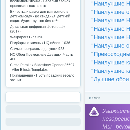
последнем звонке - Веселый звонок
Наилучшие HQ
провожает нас в лето
Наилучшие об
Виньетка и рамка для выпускного в
детском саду - До свиданья, детский
Наилучшие HD
садик, будет грустно без тебя
Детальная цифровая фотография
Наилучшие HD
(2017)
Наилучшие HQ
Wallpapers Girls 390
Подборка отличных HQ обоев.-1036
Наилучшие об
Самые прекрасные девушки 923
Превосходные
HQ Обои Прекрасные Девушки. Часть
400
Наилучшие ка
Circle Parallax Slideshow Opener 35697
- After Effects Templates
Наилучшие ка
Приглашения - Пусть праздник весело
Лучшие обои 
звенит
Обои
Уважае
незареги
Мы реко