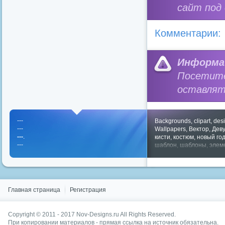
сайт под
Комментарии:
Информа
Посетит
оставлят
---
Backgrounds
,
clipart
,
des
---
Wallpapers
,
Вектор
,
Дев
---
.
кисти
,
костюм
,
новый го
---
шаблон
,
шаблоны
,
элем
Показать все теги
Главная страница
Регистрация
Copyright © 2011 - 2017
Nov-Designs.ru
All Rights Reserved.
При копировании материалов - прямая ссылка на источник обязательна.