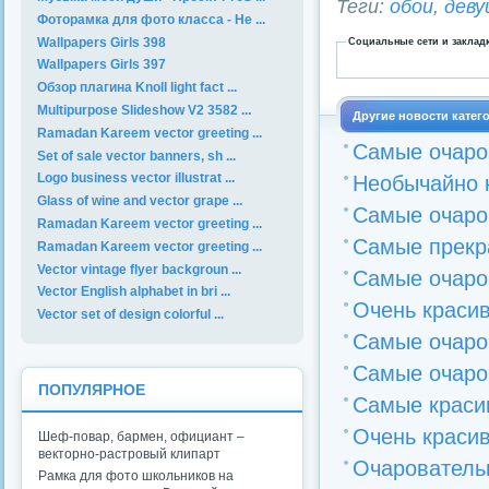
Теги:
обои
,
деву
Фоторамка для фото класса - Не ...
Wallpapers Girls 398
Социальные сети и заклад
Wallpapers Girls 397
Обзор плагина Knoll light fact ...
Multipurpose Slideshow V2 3582 ...
Другие новости катег
Ramadan Kareem vector greeting ...
Самые очаро
Set of sale vector banners, sh ...
Logo business vector illustrat ...
Необычайно 
Glass of wine and vector grape ...
Самые очаро
Ramadan Kareem vector greeting ...
Самые прекр
Ramadan Kareem vector greeting ...
Vector vintage flyer backgroun ...
Самые очаро
Vector English alphabet in bri ...
Очень краси
Vector set of design colorful ...
Самые очаро
Самые очаро
ПОПУЛЯРНОЕ
Самые краси
Очень краси
Шеф-повар, бармен, официант –
векторно-растровый клипарт
Очарователь
Рамка для фото школьников на