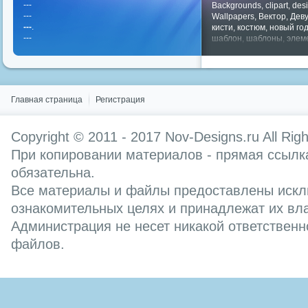
---
Backgrounds
,
clipart
,
des
---
Wallpapers
,
Вектор
,
Дев
---
.
кисти
,
костюм
,
новый го
---
шаблон
,
шаблоны
,
элем
Показать все теги
Главная страница
Регистрация
Copyright © 2011 - 2017
Nov-Designs.ru
All Rig
При копировании материалов - прямая ссылка
обязательна.
Все материалы и файлы предоставлены искл
ознакомительных целях и принадлежат их вл
Администрация не несет никакой ответственн
файлов.