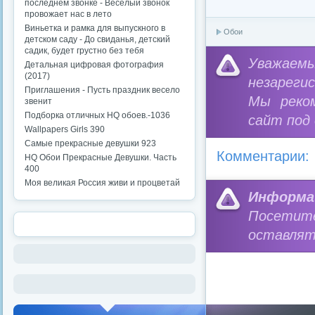
последнем звонке - Веселый звонок
провожает нас в лето
Виньетка и рамка для выпускного в
Обои
детском саду - До свиданья, детский
садик, будет грустно без тебя
Уважае
Детальная цифровая фотография
(2017)
незареги
Приглашения - Пусть праздник весело
Мы реко
звенит
Подборка отличных HQ обоев.-1036
сайт под
Wallpapers Girls 390
Самые прекрасные девушки 923
Комментарии:
HQ Обои Прекрасные Девушки. Часть
400
Моя великая Россия живи и процветай
Информа
Посетит
оставлят