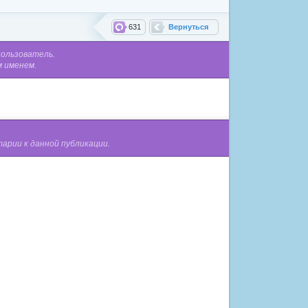
631
Вернуться
пользователь.
м именем.
арии к данной публикации.