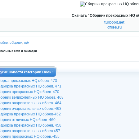
Скачать "Сборник прекрасных HQ об
turbobit.net
dfiles.ru
:
обои
,
сборник
,
mix
иальные сети и закладки
угие новости категории Обои:
орка прекрасных HQ обоев. 473
дборка прекрасных HQ обоев. 471
орник прекрасных HQ обоев. 470
орник великолепных HQ обоев. 468
орник очаровательных обоев.-464
орник очаровательных обоев.-463
дборка прекрасных HQ обоев-462
орник отличных HQ обоев.-460
дборка прекрасных HQ обоев. 458
орник очаровательных обоев 457
орник прекрасных HQ обоев.-455