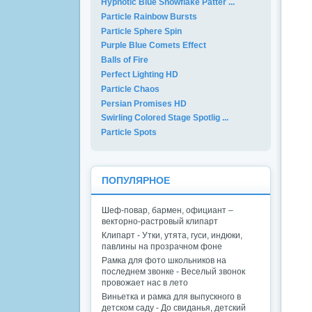
Hypnotic Blue Snowflake Patter ...
Particle Rainbow Bursts
Particle Sphere Spin
Purple Blue Comets Effect
Balls of Fire
Perfect Lighting HD
Particle Chaos
Persian Promises HD
Swirling Colored Stage Spotlig ...
Particle Spots
ПОПУЛЯРНОЕ
Шеф-повар, бармен, официант –
векторно-растровый клипарт
Клипарт - Утки, утята, гуси, индюки,
павлины на прозрачном фоне
Рамка для фото школьников на
последнем звонке - Веселый звонок
провожает нас в лето
Виньетка и рамка для выпускного в
детском саду - До свиданья, детский