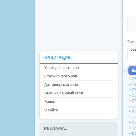
Теги
Соц
НАВИГАЦИЯ
Уроки для фотошоп
Др
Статьи о фотошоп
Сб
По
Дизайнерский софт
Сб
Обои на рабочий стол
Сб
Сб
Видео
Сб
О сайте
По
Сб
По
Сб
РЕКЛАМА...
Сб