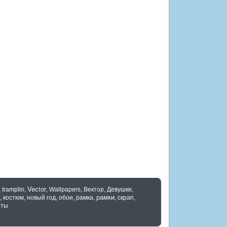
Vector
,
tramplin
,
,
Wallpapers
,
Вектор
,
Девушки
,
рамки
,
костюм
,
новый год
,
обои
,
рамка
,
,
скрап
,
нты