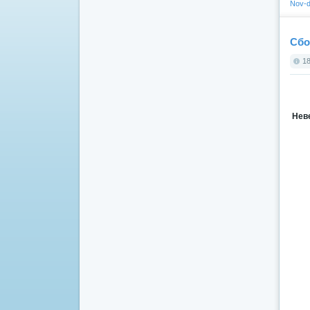
Nov-d
Сбо
18
Неве