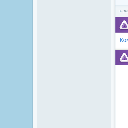
Об
Ко