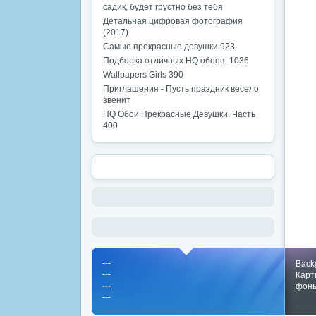
садик, будет грустно без тебя
Детальная цифровая фотография
(2017)
Самые прекрасные девушки 923
Подборка отличных HQ обоев.-1036
Wallpapers Girls 390
Приглашения - Пусть праздник весело
звенит
HQ Обои Прекрасные Девушки. Часть
400
---
Back
---
Карт
---
.
фон
---
Пока