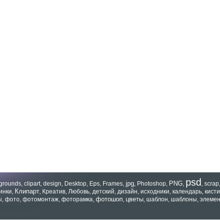
psd
jpg
PNG
grounds
,
clipart
,
design
,
Desktop
,
Eps
,
Frames
,
,
Photoshop
,
,
,
scrap
Клипарт
инки
,
,
Креатив
,
Любовь
,
детский
,
дизайн
,
исходники
,
календарь
,
кисти
фотошоп
цветы
ы
,
фото
,
фотомонтаж
,
фоторамка
,
,
,
шаблон
,
шаблоны
,
элеме
зать все теги