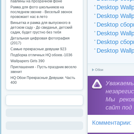
павлины на прозрачном фоне
Desktop Wall
Рамка для фото школьников на
последнем звонке - Веселый звонок
Desktop Wall
провожает нас в лето
Виньетка и рамка для выпускного в
Desktop сбор
детском саду - До свиданья, детский
Desktop Wall
садик, будет грустно без тебя
Детальная цифровая фотография
Desktop сбор
(2017)
Самые прекрасные девушки 923
Desktop Wall
Подборка отличных HQ обоев.-1036
Wallpapers Girls 390
Приглашения - Пусть праздник весело
Обои
звенит
HQ Обои Прекрасные Девушки. Часть
Уважае
400
незареги
Мы реко
сайт под
Комментарии: