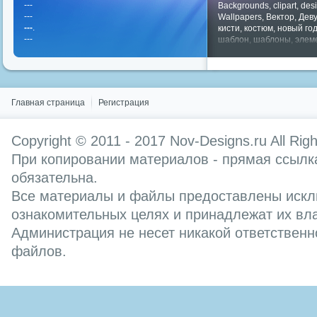
---
Backgrounds
,
clipart
,
des
---
Wallpapers
,
Вектор
,
Дев
---
.
кисти
,
костюм
,
новый го
---
шаблон
,
шаблоны
,
элем
Показать все теги
Главная страница
Регистрация
Copyright © 2011 - 2017
Nov-Designs.ru
All Rig
При копировании материалов - прямая ссылка
обязательна.
Все материалы и файлы предоставлены искл
ознакомительных целях и принадлежат их вл
Администрация не несет никакой ответственн
файлов.