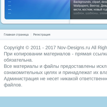
---
Backgrounds
,
clipart
,
des
---
Wallpapers
,
Вектор
,
Дев
---
.
кисти
,
костюм
,
новый го
---
шаблон
,
шаблоны
,
элем
Показать все теги
Главная страница
Регистрация
Copyright © 2011 - 2017
Nov-Designs.ru
All Rig
При копировании материалов - прямая ссылка
обязательна.
Все материалы и файлы предоставлены искл
ознакомительных целях и принадлежат их вл
Администрация не несет никакой ответственн
файлов.