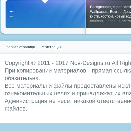
---
Backgrounds
,
clipart
,
des
---
Wallpapers
,
Вектор
,
Дев
---
.
кисти
,
костюм
,
новый го
---
шаблон
,
шаблоны
,
элем
Показать все теги
Главная страница
Регистрация
Copyright © 2011 - 2017
Nov-Designs.ru
All Rig
При копировании материалов - прямая ссылка
обязательна.
Все материалы и файлы предоставлены искл
ознакомительных целях и принадлежат их вл
Администрация не несет никакой ответственн
файлов.