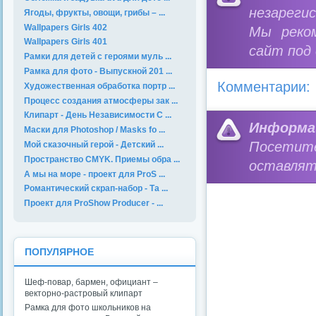
незареги
Ягоды, фрукты, овощи, грибы – ...
Wallpapers Girls 402
Мы реко
Wallpapers Girls 401
сайт под
Рамки для детей с героями муль ...
Рамка для фото - Выпускной 201 ...
Комментарии:
Художественная обработка портр ...
Процесс создания атмосферы зак ...
Клипарт - День Независимости С ...
Информа
Маски для Photoshop / Masks fo ...
Посетит
Мой сказочный герой - Детский ...
Пространство CMYK. Приемы обра ...
оставлят
А мы на море - проект для ProS ...
Романтический скрап-набор - Та ...
Проект для ProShow Producer - ...
ПОПУЛЯРНОЕ
Шеф-повар, бармен, официант –
векторно-растровый клипарт
Рамка для фото школьников на