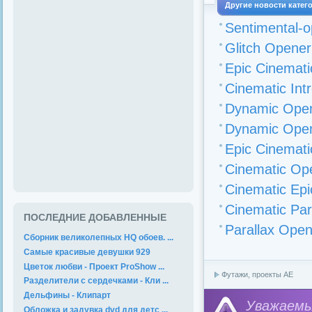
Другие новости катег
Sentimental-o
Glitch Opener
Epic Cinematic
Cinematic Int
Dynamic Opene
Dynamic Opene
Epic Cinemati
Cinematic Ope
Cinematic Epic
Cinematic Par
ПОСЛЕДНИЕ ДОБАВЛЕННЫЕ
Parallax Open
Сборник великолепных HQ обоев. ...
Самые красивые девушки 929
Цветок любви - Проект ProShow ...
Футажи, проекты АЕ
Разделители с сердечками - Кли ...
Дельфины - Клипарт
Уважае
Обложка и задувка dvd для детс ...