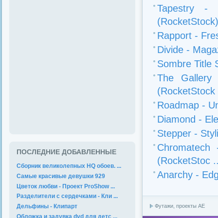
Tapestry - 
(RocketStock
Rapport - Fre
Divide - Maga
Sombre Title 
The Gallery 
(RocketStock 
Roadmap - Unf
Diamond - Ele
Stepper - Sty
Chromatech -
ПОСЛЕДНИЕ ДОБАВЛЕННЫЕ
(RocketStoc ..
Сборник великолепных HQ обоев. ...
Anarchy - Edg
Самые красивые девушки 929
Цветок любви - Проект ProShow ...
Разделители с сердечками - Кли ...
Футажи, проекты АЕ
Дельфины - Клипарт
Обложка и задувка dvd для детс ...