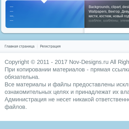
---
Backgrounds
,
clipart
,
des
---
Wallpapers
,
Вектор
,
Дев
---
.
кисти
,
костюм
,
новый го
---
шаблон
,
шаблоны
,
элем
Показать все теги
Главная страница
Регистрация
Copyright © 2011 - 2017
Nov-Designs.ru
All Rig
При копировании материалов - прямая ссылка
обязательна.
Все материалы и файлы предоставлены искл
ознакомительных целях и принадлежат их вл
Администрация не несет никакой ответственн
файлов.