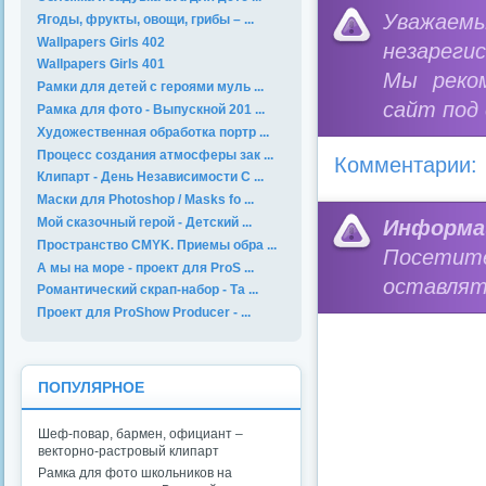
Уважае
Ягоды, фрукты, овощи, грибы – ...
Wallpapers Girls 402
незареги
Wallpapers Girls 401
Мы реко
Рамки для детей с героями муль ...
сайт под
Рамка для фото - Выпускной 201 ...
Художественная обработка портр ...
Процесс создания атмосферы зак ...
Комментарии:
Клипарт - День Независимости С ...
Маски для Photoshop / Masks fo ...
Мой сказочный герой - Детский ...
Информа
Пространство CMYK. Приемы обра ...
Посетит
А мы на море - проект для ProS ...
оставлят
Романтический скрап-набор - Та ...
Проект для ProShow Producer - ...
ПОПУЛЯРНОЕ
Шеф-повар, бармен, официант –
векторно-растровый клипарт
Рамка для фото школьников на