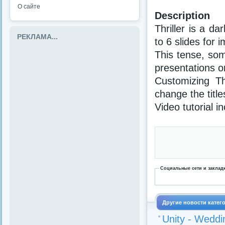
О сайте
Description
Thriller is a da
РЕКЛАМА...
to 6 slides for 
This tense, som
presentations o
Customizing Th
change the titl
Video tutorial i
Социальные сети и заклад
Другие новости катег
Unity - Weddi