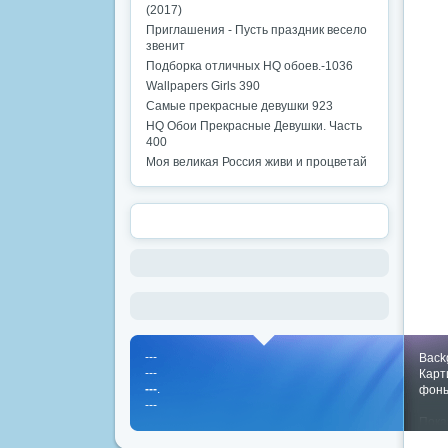
(2017)
Приглашения - Пусть праздник весело
звенит
Подборка отличных HQ обоев.-1036
Wallpapers Girls 390
Самые прекрасные девушки 923
HQ Обои Прекрасные Девушки. Часть
400
Моя великая Россия живи и процветай
---
Back
---
Карт
---
.
фон
---
Пока