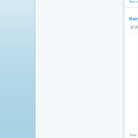
Nov-d
Rain
28
Теги