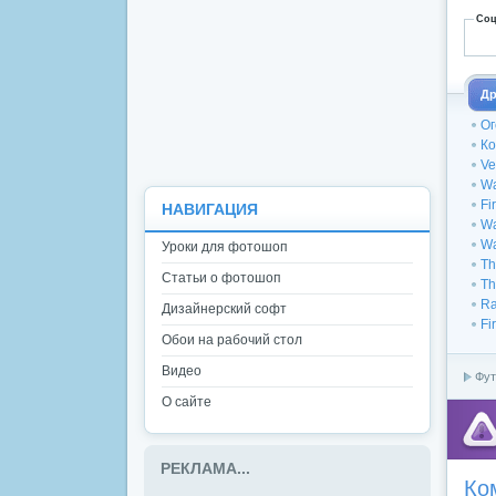
Соц
Др
Ог
Ко
Ve
Wa
Fi
НАВИГАЦИЯ
Wa
Wa
Уроки для фотошоп
Th
Статьи о фотошоп
Th
Ra
Дизайнерский софт
Fi
Обои на рабочий стол
Видео
Фут
О сайте
РЕКЛАМА...
Ко