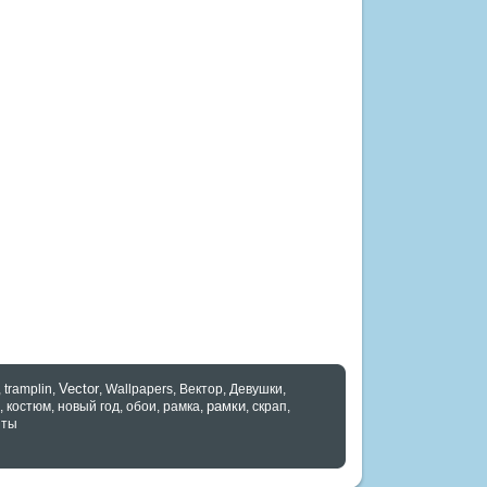
Vector
,
tramplin
,
,
Wallpapers
,
Вектор
,
Девушки
,
рамки
,
костюм
,
новый год
,
обои
,
рамка
,
,
скрап
,
нты