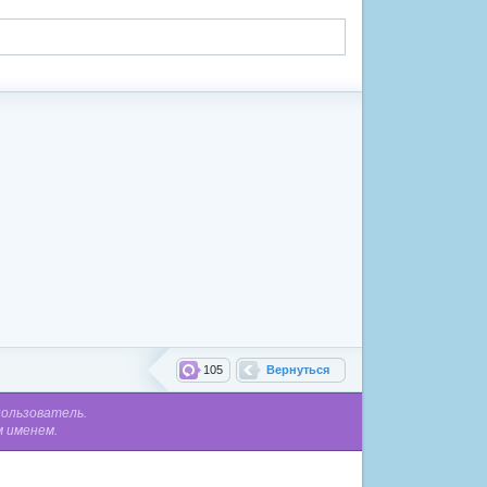
105
Вернуться
пользователь.
м именем.