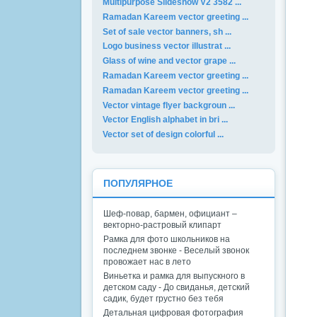
Multipurpose Slideshow V2 3582 ...
Ramadan Kareem vector greeting ...
Set of sale vector banners, sh ...
Logo business vector illustrat ...
Glass of wine and vector grape ...
Ramadan Kareem vector greeting ...
Ramadan Kareem vector greeting ...
Vector vintage flyer backgroun ...
Vector English alphabet in bri ...
Vector set of design colorful ...
ПОПУЛЯРНОЕ
Шеф-повар, бармен, официант –
векторно-растровый клипарт
Рамка для фото школьников на
последнем звонке - Веселый звонок
провожает нас в лето
Виньетка и рамка для выпускного в
детском саду - До свиданья, детский
садик, будет грустно без тебя
Детальная цифровая фотография