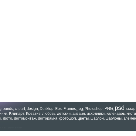
psd
jpg
PNG
grounds
,
clipart
,
design
,
Desktop
,
Eps
,
Frames
,
,
Photoshop
,
,
,
scrap
Клипарт
инки
,
,
Креатив
,
Любовь
,
детский
,
дизайн
,
исходники
,
календарь
,
кисти
фотошоп
цветы
ы
,
фото
,
фотомонтаж
,
фоторамка
,
,
,
шаблон
,
шаблоны
,
элеме
зать все теги