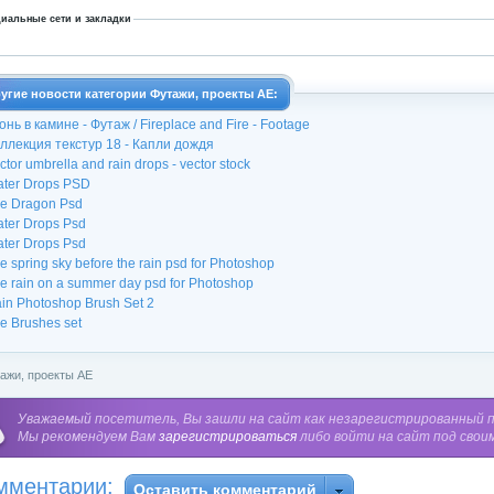
иальные сети и закладки
угие новости категории Футажи, проекты АЕ:
онь в камине - Футаж / Fireplace and Fire - Footage
ллекция текстур 18 - Капли дождя
ctor umbrella and rain drops - vector stock
ter Drops PSD
re Dragon Psd
ter Drops Psd
ter Drops Psd
e spring sky before the rain psd for Photoshop
e rain on a summer day psd for Photoshop
in Photoshop Brush Set 2
re Brushes set
ажи, проекты АЕ
Уважаемый посетитель, Вы зашли на сайт как незарегистрированный 
Мы рекомендуем Вам
зарегистрироваться
либо войти на сайт под свои
мментарии:
Оставить комментарий