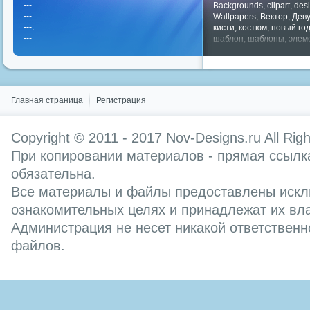
---
Backgrounds
,
clipart
,
des
---
Wallpapers
,
Вектор
,
Дев
---
.
кисти
,
костюм
,
новый го
---
шаблон
,
шаблоны
,
элем
Показать все теги
Главная страница
Регистрация
Copyright © 2011 - 2017
Nov-Designs.ru
All Rig
При копировании материалов - прямая ссылка
обязательна.
Все материалы и файлы предоставлены искл
ознакомительных целях и принадлежат их вл
Администрация не несет никакой ответственн
файлов.