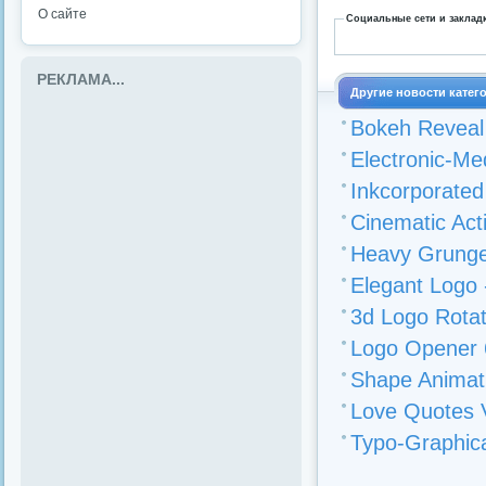
О сайте
Социальные сети и заклад
РЕКЛАМА...
Другие новости катег
Bokeh Reveal -
Electronic-Med
Inkcorporated 
Cinematic Acti
Heavy Grunge -
Elegant Logo -
3d Logo Rotati
Logo Opener 6
Shape Animati
Love Quotes Va
Typo-Graphical