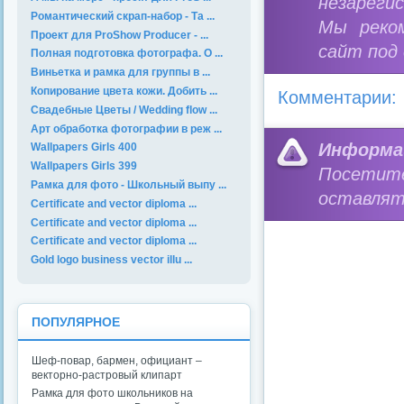
незареги
Романтический скрап-набор - Та ...
Мы реко
Проект для ProShow Producer - ...
сайт под
Полная подготовка фотографа. О ...
Виньетка и рамка для группы в ...
Копирование цвета кожи. Добить ...
Комментарии:
Свадебные Цветы / Wedding flow ...
Арт обработка фотографии в реж ...
Информа
Wallpapers Girls 400
Wallpapers Girls 399
Посетит
Рамка для фото - Школьный выпу ...
оставлят
Certificate and vector diploma ...
Certificate and vector diploma ...
Certificate and vector diploma ...
Gold logo business vector illu ...
ПОПУЛЯРНОЕ
Шеф-повар, бармен, официант –
векторно-растровый клипарт
Рамка для фото школьников на