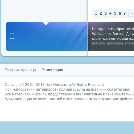
1
2
3
4
5
6
7
На
ад
---
Backgrounds
,
clipart
,
des
---
Wallpapers
,
Вектор
,
Дев
---
.
кисти
,
костюм
,
новый го
---
шаблон
,
шаблоны
,
элем
Показать все теги
Главная страница
Регистрация
Copyright © 2011 - 2017
Nov-Designs.ru
All Rights Reserved.
При копировании материалов - прямая ссылка на источник обязательна.
Все материалы и файлы предоставлены исключительно в ознакомительных
Администрация не несет никакой ответственности за содержимое файлов.