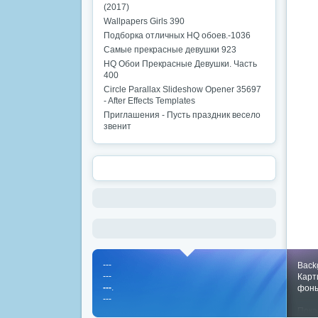
(2017)
Wallpapers Girls 390
Подборка отличных HQ обоев.-1036
Самые прекрасные девушки 923
HQ Обои Прекрасные Девушки. Часть
400
Circle Parallax Slideshow Opener 35697
- After Effects Templates
Приглашения - Пусть праздник весело
звенит
---
Back
---
Карт
---
.
фон
---
Пока