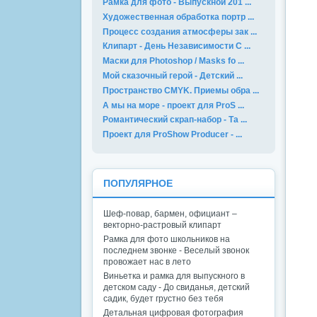
Рамка для фото - Выпускной 201 ...
Художественная обработка портр ...
Процесс создания атмосферы зак ...
Клипарт - День Независимости С ...
Маски для Photoshop / Masks fo ...
Мой сказочный герой - Детский ...
Пространство CMYK. Приемы обра ...
А мы на море - проект для ProS ...
Романтический скрап-набор - Та ...
Проект для ProShow Producer - ...
ПОПУЛЯРНОЕ
Шеф-повар, бармен, официант –
векторно-растровый клипарт
Рамка для фото школьников на
последнем звонке - Веселый звонок
провожает нас в лето
Виньетка и рамка для выпускного в
детском саду - До свиданья, детский
садик, будет грустно без тебя
Детальная цифровая фотография