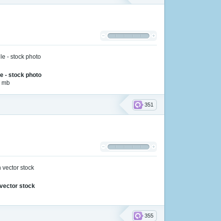
e - stock photo
3 mb
351
vector stock
355