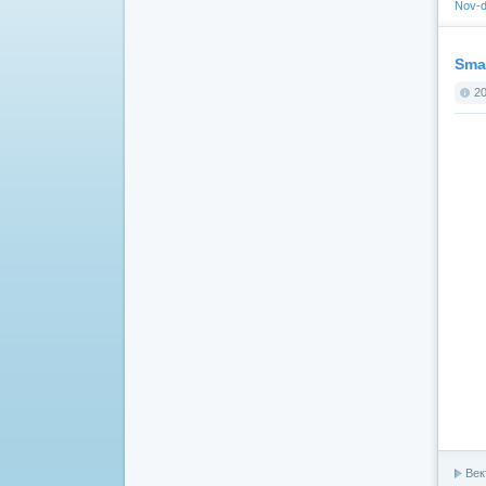
Nov-d
Sma
20
Век