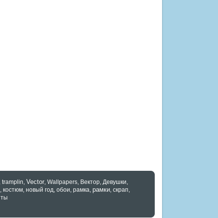
Vector
,
tramplin
,
,
Wallpapers
,
Вектор
,
Девушки
,
рамки
,
костюм
,
новый год
,
обои
,
рамка
,
,
скрап
,
нты