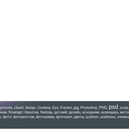
psd
jpg
PNG
grounds
,
clipart
,
design
,
Desktop
,
Eps
,
Frames
,
,
Photoshop
,
,
,
scrap
Клипарт
инки
,
,
Креатив
,
Любовь
,
детский
,
дизайн
,
исходники
,
календарь
,
кисти
фотошоп
цветы
ы
,
фото
,
фотомонтаж
,
фоторамка
,
,
,
шаблон
,
шаблоны
,
элеме
зать все теги