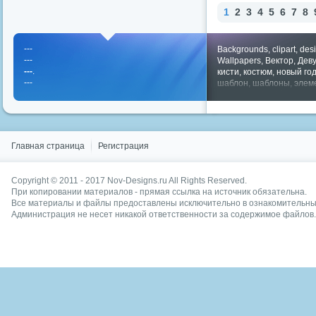
1
2
3
4
5
6
7
8
---
Backgrounds
,
clipart
,
des
---
Wallpapers
,
Вектор
,
Дев
---
.
кисти
,
костюм
,
новый го
---
шаблон
,
шаблоны
,
элем
Показать все теги
Главная страница
Регистрация
Copyright © 2011 - 2017
Nov-Designs.ru
All Rights Reserved.
При копировании материалов - прямая ссылка на источник обязательна.
Все материалы и файлы предоставлены исключительно в ознакомительных
Администрация не несет никакой ответственности за содержимое файлов.