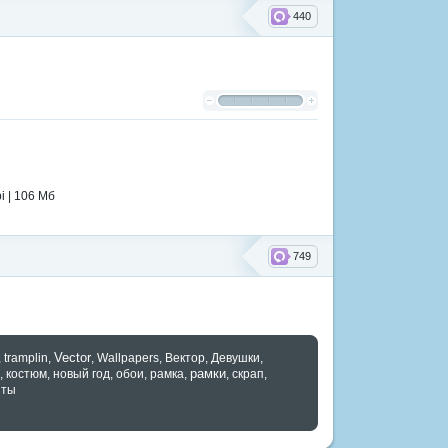
440
i | 106 Mб
749
Vector
,
tramplin
,
,
Wallpapers
,
Вектор
,
Девушки
,
рамки
,
костюм
,
новый год
,
обои
,
рамка
,
,
скрап
,
нты