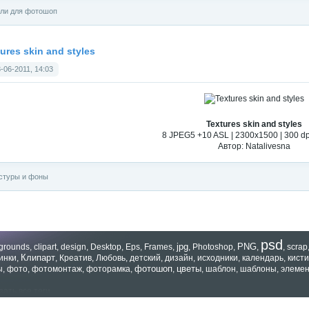
ли для фотошоп
ures skin and styles
-06-2011, 14:03
Textures skin and styles
8 JPEG5 +10 ASL | 2300x1500 | 300 dp
Автор: Natalivesna
стуры и фоны
psd
jpg
PNG
grounds
,
clipart
,
design
,
Desktop
,
Eps
,
Frames
,
,
Photoshop
,
,
,
scrap
Клипарт
инки
,
,
Креатив
,
Любовь
,
детский
,
дизайн
,
исходники
,
календарь
,
кисти
фотошоп
цветы
ы
,
фото
,
фотомонтаж
,
фоторамка
,
,
,
шаблон
,
шаблоны
,
элеме
зать все теги