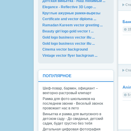
Детская виньетка - Наш любимый ...
Сто
Elegance - Reflective 3D Logo ...
Круглые ажурные рамки-вырезы
Certificate and vector diploma ...
Бан
Ramadan Kareem vector greeting ...
15
Beauty girl logo gold vector t ...
Gold logo business vector illu ...
Gold logo business vector illu ...
Cinema vector background
Vintage vector flyer backgroun ...
Сто
ПОПУЛЯРНОЕ
Anim
Шеф-повар, бармен, официант –
векторно-растровый клипарт
5-
Рамка для фото школьников на
последнем звонке - Веселый звонок
провожает нас в лето
Виньетка и рамка для выпускного в
детском саду - До свиданья, детский
садик, будет грустно без тебя
Детальная цифровая фотография