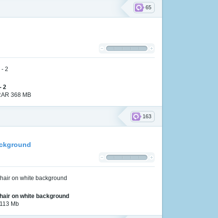
65
- 2
| RAR 368 MB
163
background
k hair on white background
 113 Mb