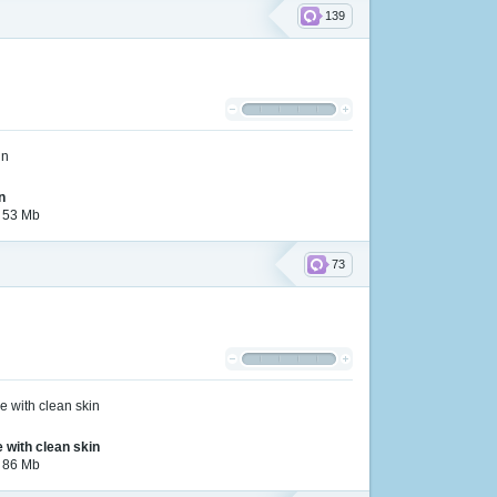
139
n
| 53 Mb
73
 with clean skin
| 86 Mb