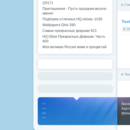
(2017)
Сти
Приглашения - Пусть праздник весело
звенит
Подборка отличных HQ обоев.-1036
Text
Wallpapers Girls 390
23
Самые прекрасные девушки 923
HQ Обои Прекрасные Девушки. Часть
400
Моя великая Россия живи и процветай
Тек
---
Back
---
Карт
---
.
фон
---
Пока