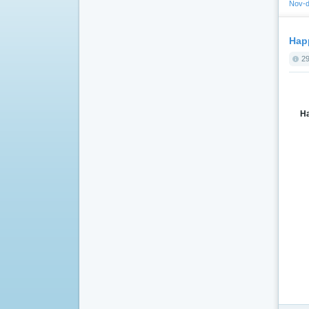
Nov-d
Happ
29
Ha