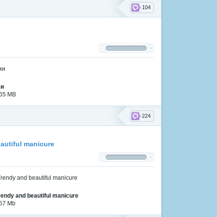
104
жи
165 MB
224
utiful manicure
ndy and beautiful manicure
 57 Mb