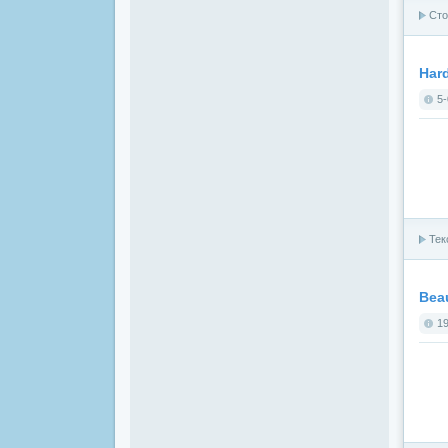
Сто
Hard
5-
Тек
Beau
19