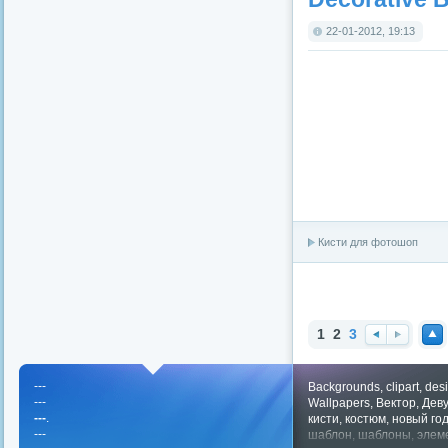
22-01-2012, 19:13
Кисти для фотошоп
1
2
3
Наз
Впе
Нав
ад
ред
ерх
---
Backgrounds
,
clipart
,
des
---
Wallpapers
,
Вектор
,
Дев
---
.
кисти
,
костюм
,
новый го
---
шаблон
,
шаблоны
,
элем