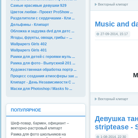
Векторный клипарт
Самые красивые девушки 929
Цветок любви - Проект ProShow ...
Разделители с сердечками - Кли ...
Music and da
Дельфины - Клипарт
Обложка и задувка dvd для детс ...
27-09-2014, 15:17
Ягоды, фрукты, овощи, грибы – ...
Wallpapers Girls 402
Wallpapers Girls 401
Рамки для детей с героями муль ...
Рамка для фото - Выпускной 201 ...
Художественная обработка портр ...
M
Процесс создания атмосферы зак ...
Клипарт - День Независимости С ...
Маски для Photoshop / Masks fo ...
Векторный клипарт
ПОПУЛЯРНОЕ
Девушка танц
Шеф-повар, бармен, официант –
striptease -
векторно-растровый клипарт
Рамка для фото школьников на
1-08-2014, 22:30