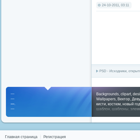
24-10-2011, 03:11
PSD - Исходники, открыт
---
Backgrounds
,
clipart
,
des
---
Wallpapers
,
Вектор
,
Дев
---
.
кисти
,
костюм
,
новый го
---
шаблон
,
шаблоны
,
элем
Показать все теги
Главная страница
Регистрация