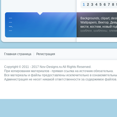
1
2
3
4
5
6
7
8
---
Backgrounds
,
clipart
,
des
---
Wallpapers
,
Вектор
,
Дев
---
.
кисти
,
костюм
,
новый го
---
шаблон
,
шаблоны
,
элем
Показать все теги
Главная страница
Регистрация
Copyright © 2011 - 2017
Nov-Designs.ru
All Rights Reserved.
При копировании материалов - прямая ссылка на источник обязательна.
Все материалы и файлы предоставлены исключительно в ознакомительных
Администрация не несет никакой ответственности за содержимое файлов.