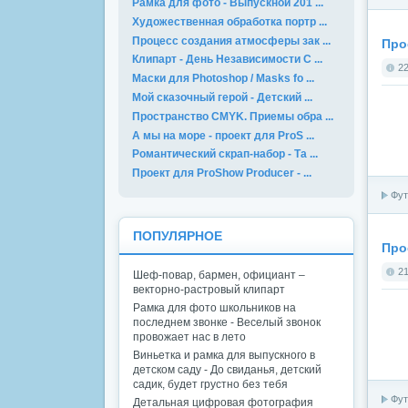
Рамка для фото - Выпускной 201 ...
Художественная обработка портр ...
Процесс создания атмосферы зак ...
Прое
Клипарт - День Независимости С ...
22
Маски для Photoshop / Masks fo ...
Мой сказочный герой - Детский ...
Пространство CMYK. Приемы обра ...
А мы на море - проект для ProS ...
Романтический скрап-набор - Та ...
Проект для ProShow Producer - ...
Фут
ПОПУЛЯРНОЕ
Прое
21
Шеф-повар, бармен, официант –
векторно-растровый клипарт
Рамка для фото школьников на
последнем звонке - Веселый звонок
провожает нас в лето
Виньетка и рамка для выпускного в
детском саду - До свиданья, детский
садик, будет грустно без тебя
Фут
Детальная цифровая фотография