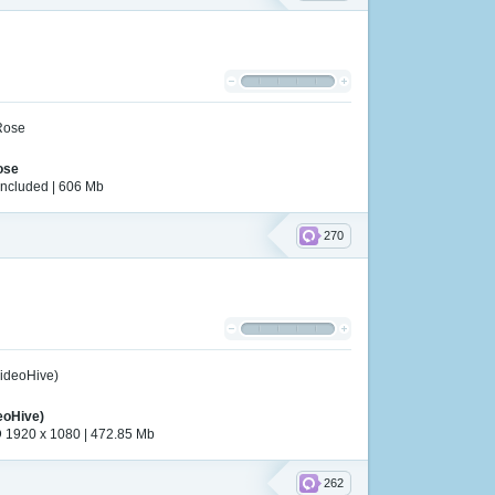
ose
 included | 606 Mb
270
eoHive)
D 1920 x 1080 | 472.85 Mb
262