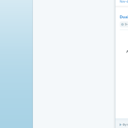
Nov-d
Dual
9-
A
Фут