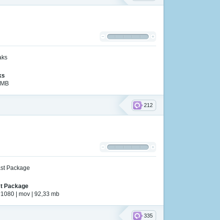
ks
 MB
212
st Package
1080 | mov | 92,33 mb
335