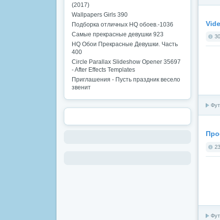
(2017)
Wallpapers Girls 390
Vide
Подборка отличных HQ обоев.-1036
Самые прекрасные девушки 923
30
HQ Обои Прекрасные Девушки. Часть
400
Circle Parallax Slideshow Opener 35697
- After Effects Templates
Приглашения - Пусть праздник весело
звенит
Фут
Про
23
Фут