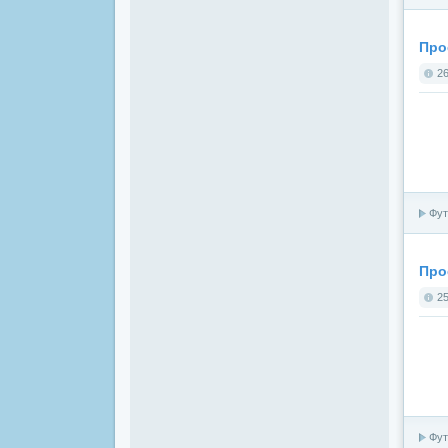
Про
26
Фут
Прое
25
Фут