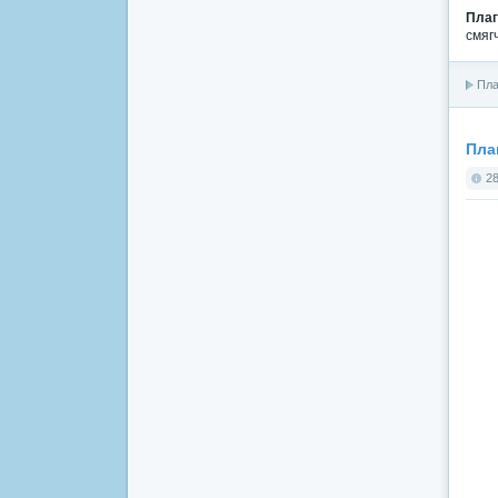
Плаг
смяг
Пла
Пла
28