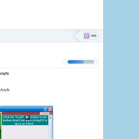
486
Anyfx