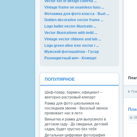
Vector set of design colorful ...
Vintage frame on seamless luxu ...
Фотоамка для фото класса - Вып ...
Golden decorative vector frame ...
Logo ballet vector illustratio ...
Vector illustrations with tedd ...
Vintage vector ribbons and lab ...
Logo green olive tree vector i ...
Мужской фотошаблон - Гусар
Разноцветный мяч - Клипарт
Плаг
ПОПУЛЯРНОЕ
Пла
Шеф-повар, бармен, официант –
векторно-растровый клипарт
Рамка для фото школьников на
последнем звонке - Веселый звонок
Пла
провожает нас в лето
28
Виньетка и рамка для выпускного в
детском саду - До свиданья, детский
садик, будет грустно без тебя
Детальная цифровая фотография