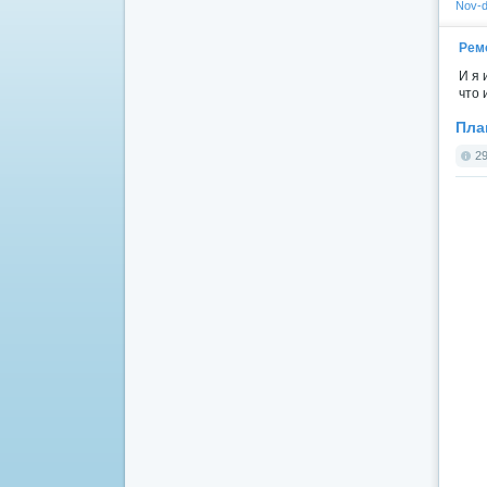
Nov-d
Рем
И я 
что 
Плаг
29