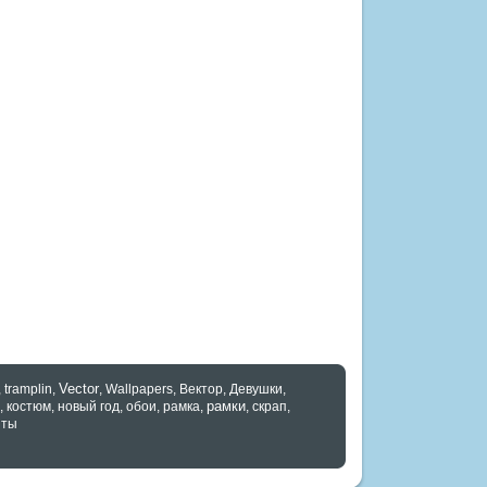
Vector
,
tramplin
,
,
Wallpapers
,
Вектор
,
Девушки
,
рамки
,
костюм
,
новый год
,
обои
,
рамка
,
,
скрап
,
нты