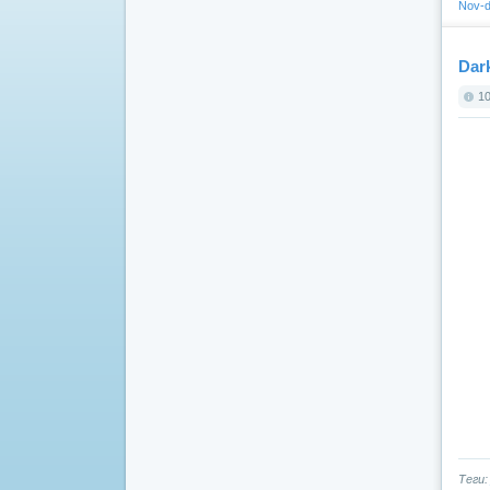
Nov-d
Dar
10
Теги