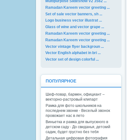
Multipurpose Slideshow V2 3582 ...
Ramadan Kareem vector greeting ...
Set of sale vector banners, sh ...
Logo business vector illustrat ...
Glass of wine and vector grape ...
Ramadan Kareem vector greeting ...
Ramadan Kareem vector greeting ...
Vector vintage flyer backgroun ...
Vector English alphabet in bri ...
Vector set of design colorful ...
ПОПУЛЯРНОЕ
Шеф-повар, бармен, официант –
векторно-растровый клипарт
Рамка для фото школьников на
последнем звонке - Веселый звонок
провожает нас в лето
Виньетка и рамка для выпускного в
детском саду - До свиданья, детский
садик, будет грустно без тебя
Детальная цифровая фотография