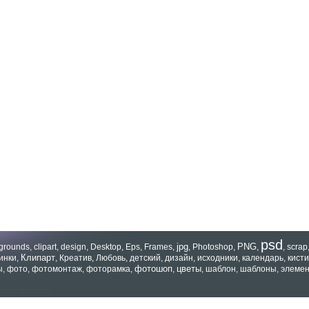
psd
jpg
PNG
grounds
,
clipart
,
design
,
Desktop
,
Eps
,
Frames
,
,
Photoshop
,
,
,
scrap
Клипарт
инки
,
,
Креатив
,
Любовь
,
детский
,
дизайн
,
исходники
,
календарь
,
кисти
фотошоп
цветы
ы
,
фото
,
фотомонтаж
,
фоторамка
,
,
,
шаблон
,
шаблоны
,
элеме
зать все теги