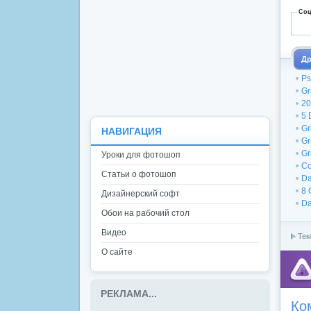
Соц
Др
Ps
Gr
20
5 
Gr
НАВИГАЦИЯ
Gr
Gr
Уроки для фотошоп
Co
Статьи о фотошоп
Da
8 
Дизайнерский софт
Da
Обои на рабочий стол
Видео
Тек
О сайте
РЕКЛАМА...
Ко