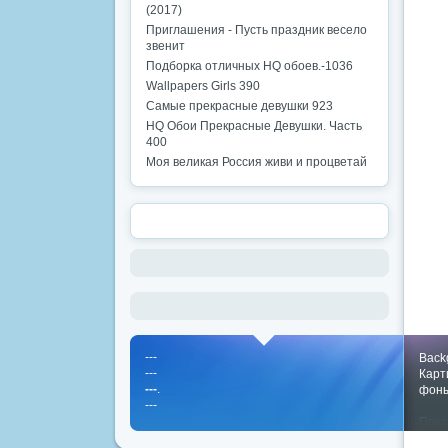
(2017)
Приглашения - Пусть праздник весело
звенит
Подборка отличных HQ обоев.-1036
Wallpapers Girls 390
Самые прекрасные девушки 923
HQ Обои Прекрасные Девушки. Часть
400
Моя великая Россия живи и процветай
---
Back
---
Карт
---
.
фон
---
Пока