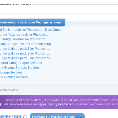
иальные сети и закладки
угие новости категории Текстуры и фоны:
d Backgrounds for Photoshop - Dark Grunge
unge Textures pack for Photoshop
 Grunge Textures for Photoshop
Dirty Grunge Textures for Photoshop
unge textures pack 1 for Photoshop
unge textures pack 2 for Photoshop
unge textures pack 3 for Photoshop
lored Grunge Paper Textures
rk Grunge Borders Brushes
Grunge Textures
rk evening textures
стуры и фоны
Уважаемый посетитель, Вы зашли на сайт как незарегистрированный 
Мы рекомендуем Вам
зарегистрироваться
либо войти на сайт под свои
мментарии:
Оставить комментарий