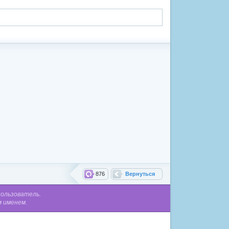
876
Вернуться
пользователь.
м именем.