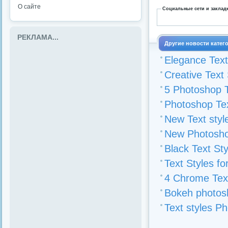
О сайте
Социальные сети и заклад
РЕКЛАМА...
Другие новости катег
Elegance Text
Creative Text
5 Photoshop T
Photoshop Tex
New Text styl
New Photosho
Black Text St
Text Styles f
4 Chrome Text
Bokeh photosh
Text styles P