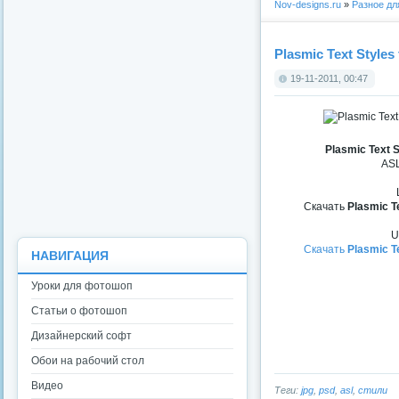
Nov-designs.ru
»
Разное д
Plasmic Text Styles
19-11-2011, 00:47
Plasmic Text S
ASL
Скачать
Plasmic T
U
Скачать
Plasmic T
НАВИГАЦИЯ
Уроки для фотошоп
Статьи о фотошоп
Дизайнерский софт
Обои на рабочий стол
Видео
Теги:
jpg
,
psd
,
asl
,
стили