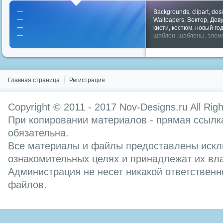
---
Backgrounds
,
clipart
,
des
---
Wallpapers
,
Вектор
,
Дев
---
.
кисти
,
костюм
,
новый го
---
шаблон
,
шаблоны
,
элем
Показать все теги
Главная страница
Регистрация
Copyright © 2011 - 2017
Nov-Designs.ru
All Rig
При копировании материалов - прямая ссылка
обязательна.
Все материалы и файлы предоставлены искл
ознакомительных целях и принадлежат их вл
Администрация не несет никакой ответственн
файлов.