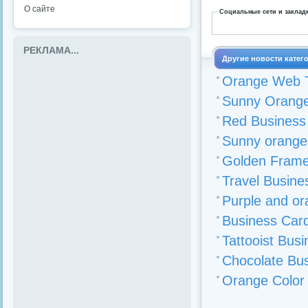
О сайте
Социальные сети и заклад
РЕКЛАМА...
Другие новости катег
Orange Web T
Sunny Orange
Red Business
Sunny orange
Golden Fram
Travel Busine
Purple and or
Business Car
Tattooist Bus
Chocolate Bu
Orange Color