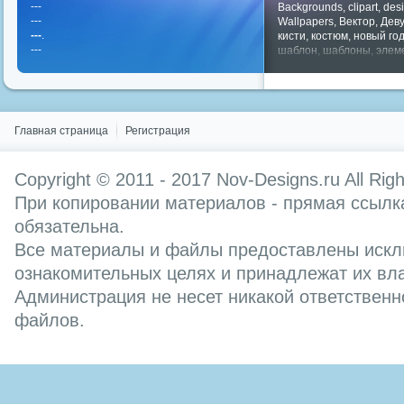
---
Backgrounds
,
clipart
,
des
---
Wallpapers
,
Вектор
,
Дев
---
.
кисти
,
костюм
,
новый го
---
шаблон
,
шаблоны
,
элем
Показать все теги
Главная страница
Регистрация
Copyright © 2011 - 2017
Nov-Designs.ru
All Rig
При копировании материалов - прямая ссылка
обязательна.
Все материалы и файлы предоставлены искл
ознакомительных целях и принадлежат их вл
Администрация не несет никакой ответственн
файлов.