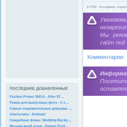
PSD - Исходники, открыт
Уважае
незареги
Мы реко
сайт под
Комментарии:
Информа
Посетит
оставлят
ПОСЛЕДНИЕ ДОБАВЛЕННЫЕ
Fashion Promo 36614 - After Ef ...
Рамка для выпускных фото - С к ...
Самые очаровательные девушки.- ...
Апельсины - Клипарт
Свадебные фоны / Wedding Backg ...
Музыка моей души - Проект ProS ...