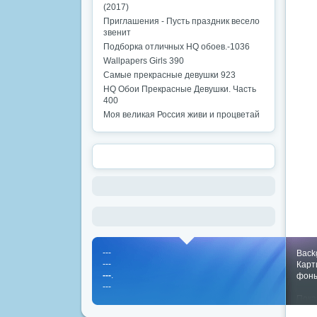
(2017)
Приглашения - Пусть праздник весело
звенит
Подборка отличных HQ обоев.-1036
Wallpapers Girls 390
Самые прекрасные девушки 923
HQ Обои Прекрасные Девушки. Часть
400
Моя великая Россия живи и процветай
---
Back
---
Карт
---
.
фон
---
Пока