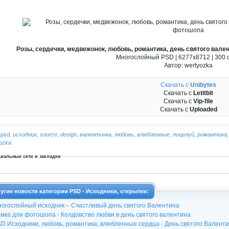
Розы, сердечки, медвежонок, любовь, романтика, день святого вале
Многослойный PSD | 6277x8712 | 300 d
Автор: wertyozka
Скачать с
Unibytes
Скачать с
Letitbit
Скачать с
Vip-file
Скачать с
Uploaded
:
psd
,
исходник
,
source
,
design
,
валентинка
,
любовь
,
влюбленные
,
поцелуй
,
романтика
ozka
иальные сети и закладки
угие новости категории PSD - Исходники, открытки:
огослойный исходник – Счастливый день святого Валентина
мка для фотошопа - Колдовство любви в день святого валентина
D Исходники, любовь, романтика, влюбленные сердца - День святого Валентин