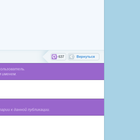
637
Вернуться
пользователь.
м именем.
арии к данной публикации.