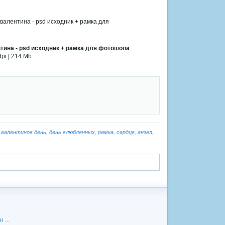
нтина - psd исходник + рамка для фотошопа
pi | 214 Mb
,
валентинов день
,
день влюбленных
,
рамка
,
сердце
,
ангел
,
 ...