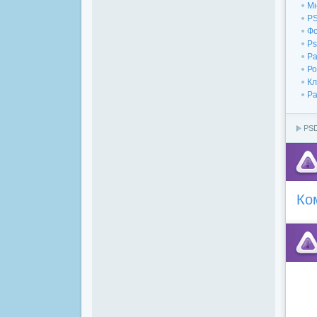
Мн
PS
Фо
Ps
Ра
Ро
Кл
Ра
PSD
Ко