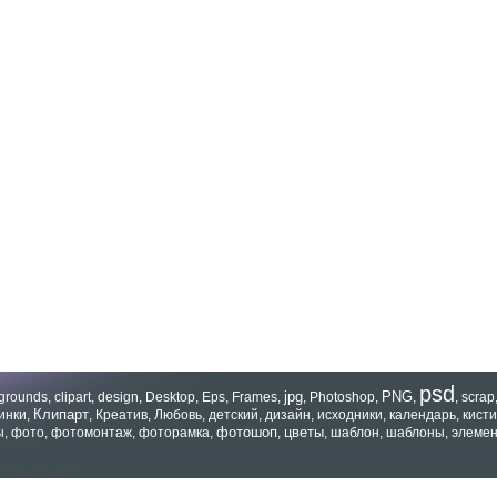
psd
jpg
PNG
grounds
,
clipart
,
design
,
Desktop
,
Eps
,
Frames
,
,
Photoshop
,
,
,
scrap
Клипарт
инки
,
,
Креатив
,
Любовь
,
детский
,
дизайн
,
исходники
,
календарь
,
кисти
фотошоп
цветы
ы
,
фото
,
фотомонтаж
,
фоторамка
,
,
,
шаблон
,
шаблоны
,
элеме
зать все теги