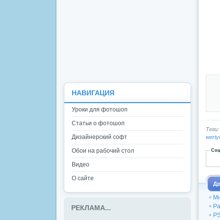
НАВИГАЦИЯ
Уроки для фотошоп
Статьи о фотошоп
Теги
Дизайнерский софт
werty
Обои на рабочий стол
Соц
Видео
О сайте
Др
Мн
Ра
РЕКЛАМА...
PS