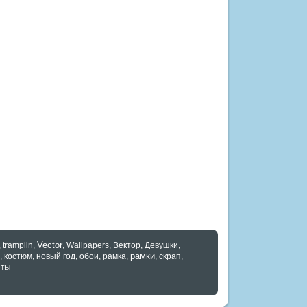
Vector
,
tramplin
,
,
Wallpapers
,
Вектор
,
Девушки
,
рамки
,
костюм
,
новый год
,
обои
,
рамка
,
,
скрап
,
нты