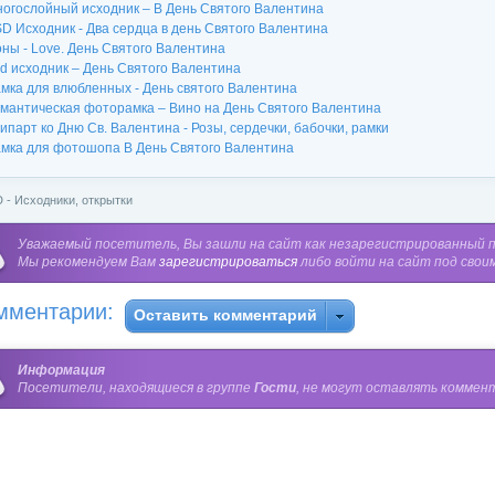
огослойный исходник – В День Святого Валентина
D Исходник - Два сердца в день Святого Валентина
ны - Love. День Святого Валентина
d исходник – День Святого Валентина
мка для влюбленных - День святого Валентина
мантическая фоторамка – Вино на День Святого Валентина
ипарт ко Дню Св. Валентина - Розы, сердечки, бабочки, рамки
мка для фотошопа В День Святого Валентина
 - Исходники, открытки
Уважаемый посетитель, Вы зашли на сайт как незарегистрированный 
Мы рекомендуем Вам
зарегистрироваться
либо войти на сайт под свои
мментарии:
Оставить комментарий
Информация
Посетители, находящиеся в группе
Гости
, не могут оставлять коммент