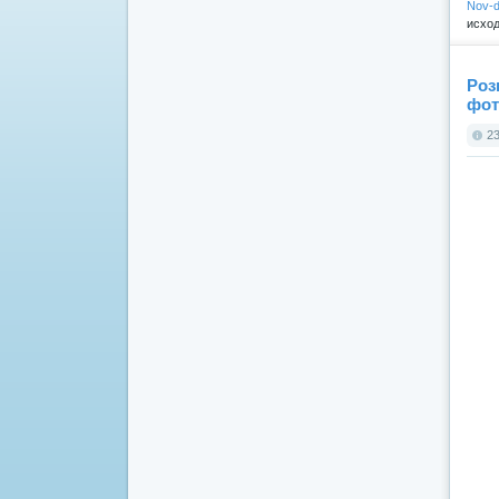
Nov-d
исход
Роз
фот
23