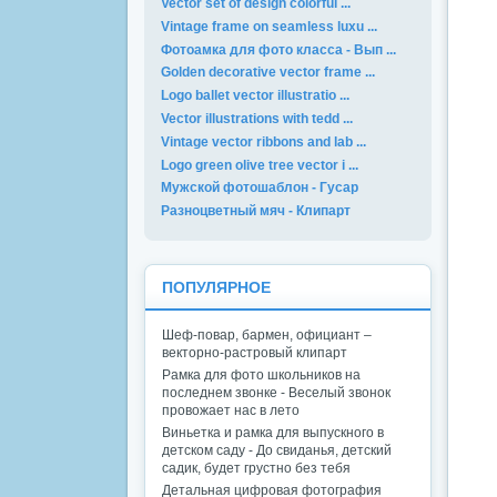
Vector set of design colorful ...
Vintage frame on seamless luxu ...
Фотоамка для фото класса - Вып ...
Golden decorative vector frame ...
Logo ballet vector illustratio ...
Vector illustrations with tedd ...
Vintage vector ribbons and lab ...
Logo green olive tree vector i ...
Мужской фотошаблон - Гусар
Разноцветный мяч - Клипарт
ПОПУЛЯРНОЕ
Шеф-повар, бармен, официант –
векторно-растровый клипарт
Рамка для фото школьников на
последнем звонке - Веселый звонок
провожает нас в лето
Виньетка и рамка для выпускного в
детском саду - До свиданья, детский
садик, будет грустно без тебя
Детальная цифровая фотография