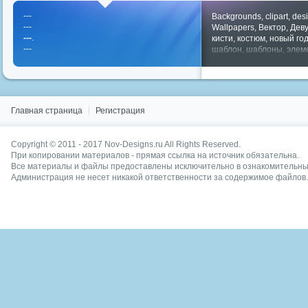
---
Backgrounds
,
clipart
,
des
---
Wallpapers
,
Вектор
,
Дев
---
.
кисти
,
костюм
,
новый го
---
шаблон
,
шаблоны
,
элем
Показать все теги
Главная страница
Регистрация
Copyright © 2011 - 2017
Nov-Designs.ru
All Rights Reserved.
При копировании материалов - прямая ссылка на источник обязательна.
Все материалы и файлы предоставлены исключительно в ознакомительных
Администрация не несет никакой ответственности за содержимое файлов.