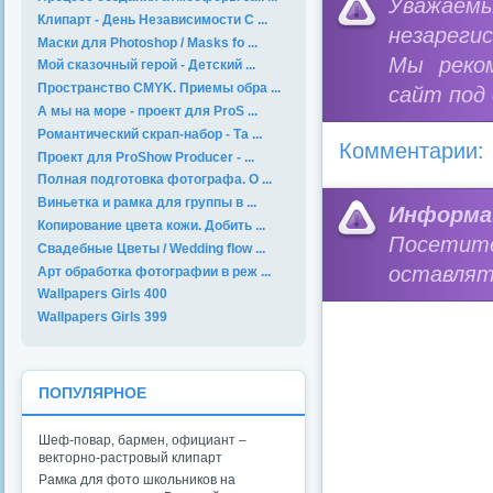
Уважае
Клипарт - День Независимости С ...
незареги
Маски для Photoshop / Masks fo ...
Мы реко
Мой сказочный герой - Детский ...
Пространство CMYK. Приемы обра ...
сайт под
А мы на море - проект для ProS ...
Романтический скрап-набор - Та ...
Комментарии:
Проект для ProShow Producer - ...
Полная подготовка фотографа. О ...
Виньетка и рамка для группы в ...
Информа
Копирование цвета кожи. Добить ...
Посетит
Свадебные Цветы / Wedding flow ...
оставлят
Арт обработка фотографии в реж ...
Wallpapers Girls 400
Wallpapers Girls 399
ПОПУЛЯРНОЕ
Шеф-повар, бармен, официант –
векторно-растровый клипарт
Рамка для фото школьников на