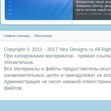
---
Backgrounds
,
clipart
,
des
---
Wallpapers
,
Вектор
,
Дев
---
.
кисти
,
костюм
,
новый го
---
шаблон
,
шаблоны
,
элем
Показать все теги
Главная страница
Регистрация
Copyright © 2011 - 2017
Nov-Designs.ru
All Rig
При копировании материалов - прямая ссылка
обязательна.
Все материалы и файлы предоставлены искл
ознакомительных целях и принадлежат их вл
Администрация не несет никакой ответственн
файлов.