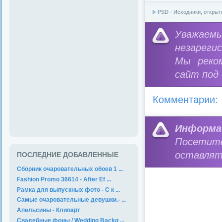
PSD - Исходники, открыт
Уважае
незареги
Мы реко
сайт под
Комментарии:
Информа
Посетит
оставлят
ПОСЛЕДНИЕ ДОБАВЛЕННЫЕ
Сборник очаровательных обоев 1 ...
Fashion Promo 36614 - After Ef ...
Рамка для выпускных фото - С к ...
Самые очаровательные девушки.- ...
Апельсины - Клипарт
Свадебные фоны / Wedding Backg ...