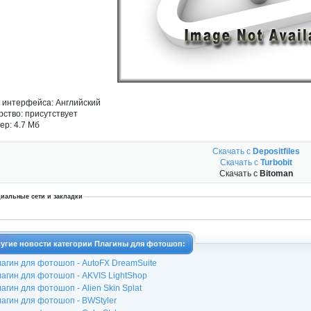
 интерфейса: Английский
рство: присутствует
ер: 4.7 Мб
Скачать с
Depositfiles
Скачать с
Turbobit
Скачать с
Bitoman
иальные сети и закладки
угие новости категории Плагины для фотошоп:
агин для фотошоп - AutoFX DreamSuite
агин для фотошоп - AKVIS LightShop
агин для фотошоп - Alien Skin Splat
агин для фотошоп - BWStyler