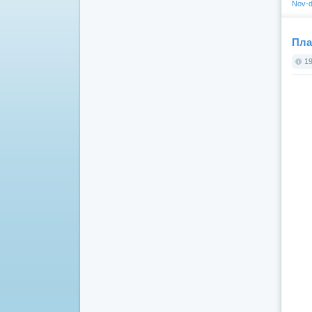
Nov-d
Пла
19