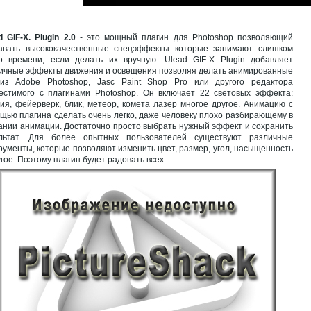
d GIF-X. Plugin 2.0
- это мощный плагин для Photoshop позволяющий
авать высококачественные спецэффекты которые занимают слишком
о времени, если делать их вручную. Ulead GIF-X Plugin добавляет
ичные эффекты движения и освещения позволяя делать анимированные
из Adobe Photoshop, Jasc Paint Shop Pro или другого редактора
естимого с плагинами Photoshop. Он включает 22 световых эффекта:
ия, фейерверк, блик, метеор, комета лазер многое другое. Анимацию с
щью плагина сделать очень легко, даже человеку плохо разбирающему в
ании анимации. Достаточно просто выбрать нужный эффект и сохранить
льтат. Для более опытных пользователей существуют различные
рументы, которые позволяют изменить цвет, размер, угол, насыщенность
угое. Поэтому плагин будет радовать всех.