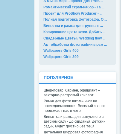
А мы на море - проект для ProS ...
Романтический скрап-набор - Та ...
Проект для ProShow Producer - ...
Полная подготовка фотографа. О ...
Виньетка и рамка для группы в ...
Копирование цвета кожи. Добить ...
Свадебные Цветы / Wedding flow ...
Арт обработка фотографии в реж ...
Wallpapers Girls 400
Wallpapers Girls 399
ПОПУЛЯРНОЕ
Шеф-повар, бармен, официант –
векторно-растровый клипарт
Рамка для фото школьников на
последнем звонке - Веселый звонок
провожает нас в лето
Виньетка и рамка для выпускного в
детском саду - До свиданья, детский
садик, будет грустно без тебя
Детальная цифровая фотография