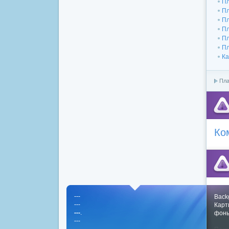
Пл
Пл
Пл
Пл
Пл
Пл
Ка
Пла
Ко
---
Back
---
Карт
---
.
фон
---