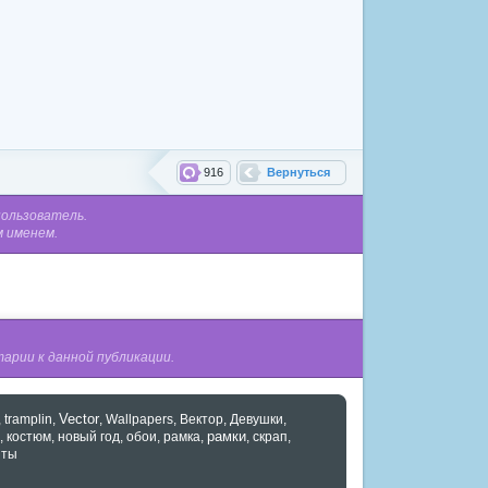
916
Вернуться
пользователь.
м именем.
арии к данной публикации.
Vector
,
tramplin
,
,
Wallpapers
,
Вектор
,
Девушки
,
рамки
,
костюм
,
новый год
,
обои
,
рамка
,
,
скрап
,
нты