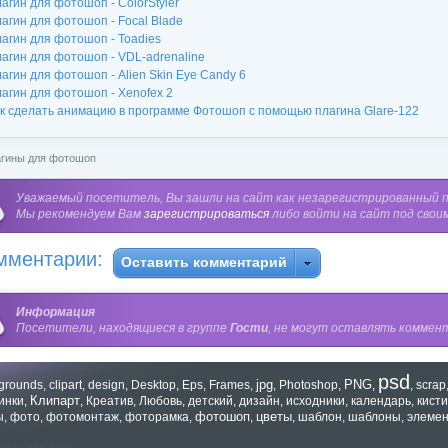
агин для фотошоп - ColorStyler
агин для фотошоп - Focal Blade
агин для фотошоп - Toadies
агин для фотошоп - VDL-adrenaline
агин для фотошоп - Alien Skin Eye Candy 6
агин для фотошоп - Xenofex 2
к сделать анимацию в программе Фотошоп с помощью плагина Glare-122
гины для фотошоп
Уважаемый посетитель, Вы зашли на сайт как незарегистрированный 
Мы рекомендуем Вам
зарегистрироваться
либо войти на сайт под свои
мментарии:
Оставить комментарий
Информация
Посетители, находящиеся в группе
Гости
, не могут оставлять коммент
psd
jpg
PNG
grounds
,
clipart
,
design
,
Desktop
,
Eps
,
Frames
,
,
Photoshop
,
,
,
scrap
Клипарт
инки
,
,
Креатив
,
Любовь
,
детский
,
дизайн
,
исходники
,
календарь
,
кисти
фотошоп
цветы
ы
,
фото
,
фотомонтаж
,
фоторамка
,
,
,
шаблон
,
шаблоны
,
элеме