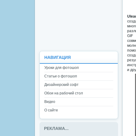
Ulea
созд
мног
разл
GIF 
совм
молн
помо
созд
НАВИГАЦИЯ
резу
инст
Уроки для фотошоп
и др
Статьи о фотошоп
Дизайнерский софт
Обои на рабочий стол
Видео
О сайте
РЕКЛАМА...