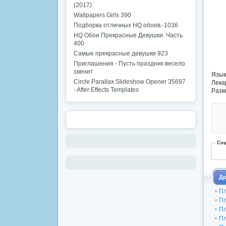
(2017)
Wallpapers Girls 390
Подборка отличных HQ обоев.-1036
HQ Обои Прекрасные Девушки. Часть
400
Самые прекрасные девушки 923
Приглашения - Пусть праздник весело
звенит
Язык
Circle Parallax Slideshow Opener 35697
Лека
- After Effects Templates
Разм
Соц
Др
Пл
Пл
Пл
Пл