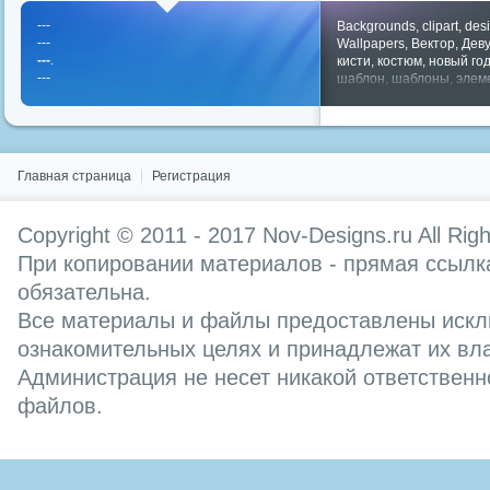
---
Backgrounds
,
clipart
,
des
---
Wallpapers
,
Вектор
,
Дев
---
.
кисти
,
костюм
,
новый го
---
шаблон
,
шаблоны
,
элем
Показать все теги
Главная страница
Регистрация
Copyright © 2011 - 2017
Nov-Designs.ru
All Rig
При копировании материалов - прямая ссылка
обязательна.
Все материалы и файлы предоставлены искл
ознакомительных целях и принадлежат их вл
Администрация не несет никакой ответственн
файлов.