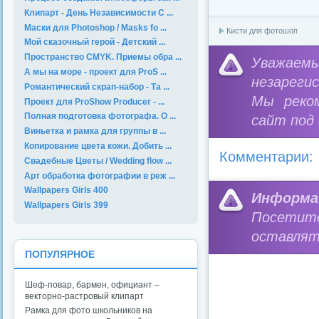
Клипарт - День Независимости С ...
Маски для Photoshop / Masks fo ...
Кисти для фотошоп
Мой сказочный герой - Детский ...
Пространство CMYK. Приемы обра ...
Уважае
А мы на море - проект для ProS ...
незареги
Романтический скрап-набор - Та ...
Мы реко
Проект для ProShow Producer - ...
Полная подготовка фотографа. О ...
сайт под
Виньетка и рамка для группы в ...
Копирование цвета кожи. Добить ...
Комментарии:
Свадебные Цветы / Wedding flow ...
Арт обработка фотографии в реж ...
Wallpapers Girls 400
Информа
Wallpapers Girls 399
Посетит
оставлят
ПОПУЛЯРНОЕ
Шеф-повар, бармен, официант –
векторно-растровый клипарт
Рамка для фото школьников на