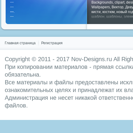
---
Backgrounds
,
clipart
,
des
---
Wallpapers
,
Вектор
,
Дев
---
.
кисти
,
костюм
,
новый го
---
шаблон
,
шаблоны
,
элем
Показать все теги
Главная страница
Регистрация
Copyright © 2011 - 2017
Nov-Designs.ru
All Rig
При копировании материалов - прямая ссылка
обязательна.
Все материалы и файлы предоставлены искл
ознакомительных целях и принадлежат их вл
Администрация не несет никакой ответственн
файлов.