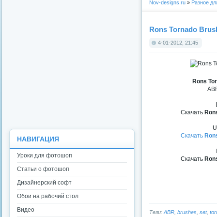
Nov-designs.ru
»
Разное д
Rons Tornado Brus
4-01-2012, 21:45
Rons To
ABR
Скачать
Rons
U
Скачать
Rons
НАВИГАЦИЯ
Уроки для фотошоп
Скачать
Rons
Статьи о фотошоп
Дизайнерский софт
Обои на рабочий стол
Видео
Теги:
ABR
,
brushes
,
set
,
to