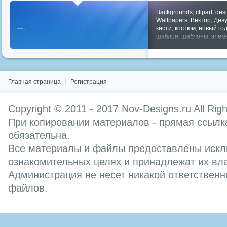
---
Backgrounds
,
clipart
,
des
---
Wallpapers
,
Вектор
,
Дев
---
.
кисти
,
костюм
,
новый го
---
шаблон
,
шаблоны
,
элем
Показать все теги
Главная страница
Регистрация
Copyright © 2011 - 2017
Nov-Designs.ru
All Rig
При копировании материалов - прямая ссылка
обязательна.
Все материалы и файлы предоставлены искл
ознакомительных целях и принадлежат их вл
Администрация не несет никакой ответственн
файлов.