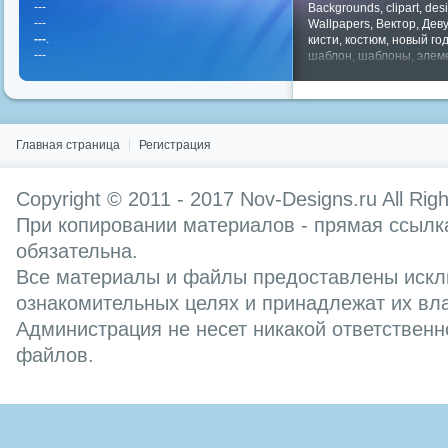
---
Backgrounds
,
clipart
,
des
---
Wallpapers
,
Вектор
,
Дев
---
.
кисти
,
костюм
,
новый го
---
шаблон
,
шаблоны
,
элем
Показать все теги
Главная страница
Регистрация
Copyright © 2011 - 2017
Nov-Designs.ru
All Rig
При копировании материалов - прямая ссылка
обязательна.
Все материалы и файлы предоставлены искл
ознакомительных целях и принадлежат их вл
Администрация не несет никакой ответственн
файлов.