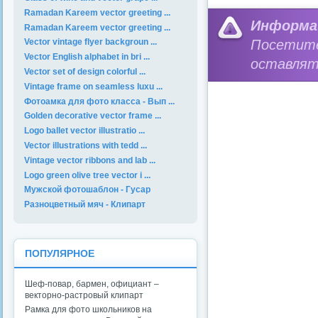
Ramadan Kareem vector greeting ...
Информа
Ramadan Kareem vector greeting ...
Посетит
Vector vintage flyer backgroun ...
Vector English alphabet in bri ...
оставлят
Vector set of design colorful ...
Vintage frame on seamless luxu ...
Фотоамка для фото класса - Вып ...
Golden decorative vector frame ...
Logo ballet vector illustratio ...
Vector illustrations with tedd ...
Vintage vector ribbons and lab ...
Logo green olive tree vector i ...
Мужской фотошаблон - Гусар
Разноцветный мяч - Клипарт
ПОПУЛЯРНОЕ
Шеф-повар, бармен, официант –
векторно-растровый клипарт
Рамка для фото школьников на