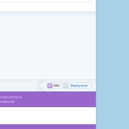
568
Вернуться
пользователь.
м именем.