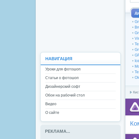
Др
Gr
Br
Gr
Vi
Te
Gr
G
НАВИГАЦИЯ
Ic
Mo
Уроки для фотошоп
Te
Ol
Статьи о фотошоп
Дизайнерский софт
Кис
Обои на рабочий стол
Видео
О сайте
Ко
РЕКЛАМА...