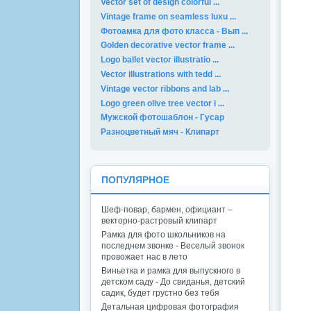
Vector set of design colorful ...
Vintage frame on seamless luxu ...
Фотоамка для фото класса - Вып ...
Golden decorative vector frame ...
Logo ballet vector illustratio ...
Vector illustrations with tedd ...
Vintage vector ribbons and lab ...
Logo green olive tree vector i ...
Мужской фотошаблон - Гусар
Разноцветный мяч - Клипарт
ПОПУЛЯРНОЕ
Шеф-повар, бармен, официант –
векторно-растровый клипарт
Рамка для фото школьников на
последнем звонке - Веселый звонок
провожает нас в лето
Виньетка и рамка для выпускного в
детском саду - До свиданья, детский
садик, будет грустно без тебя
Детальная цифровая фотография