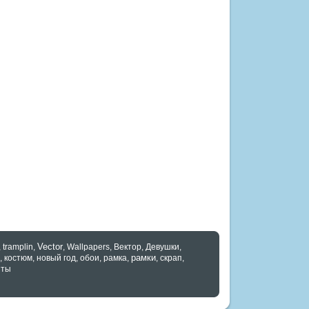
Vector
,
tramplin
,
,
Wallpapers
,
Вектор
,
Девушки
,
рамки
,
костюм
,
новый год
,
обои
,
рамка
,
,
скрап
,
нты