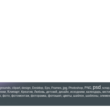
psd
jpg
PNG
grounds
,
clipart
,
design
,
Desktop
,
Eps
,
Frames
,
,
Photoshop
,
,
,
scrap
Клипарт
инки
,
,
Креатив
,
Любовь
,
детский
,
дизайн
,
исходники
,
календарь
,
кисти
фотошоп
цветы
ы
,
фото
,
фотомонтаж
,
фоторамка
,
,
,
шаблон
,
шаблоны
,
элеме
зать все теги