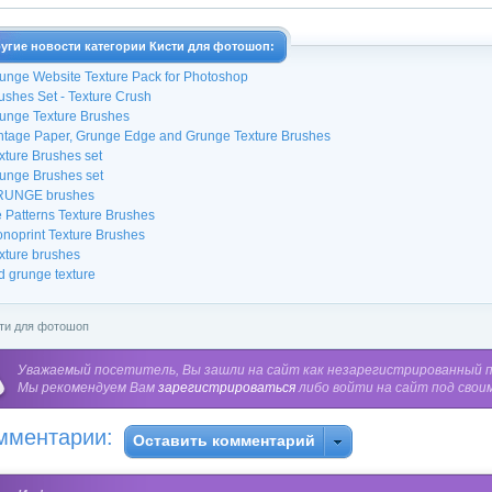
угие новости категории Кисти для фотошоп:
unge Website Texture Pack for Photoshop
ushes Set - Texture Crush
unge Texture Brushes
ntage Paper, Grunge Edge and Grunge Texture Brushes
xture Brushes set
unge Brushes set
RUNGE brushes
e Patterns Texture Brushes
noprint Texture Brushes
xture brushes
d grunge texture
ти для фотошоп
Уважаемый посетитель, Вы зашли на сайт как незарегистрированный 
Мы рекомендуем Вам
зарегистрироваться
либо войти на сайт под свои
мментарии:
Оставить комментарий