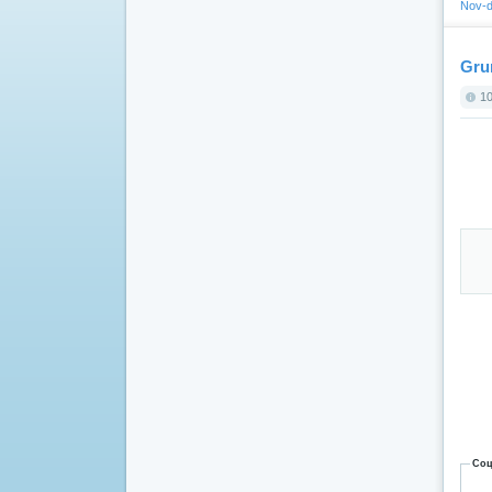
Nov-d
Gru
10
Соц