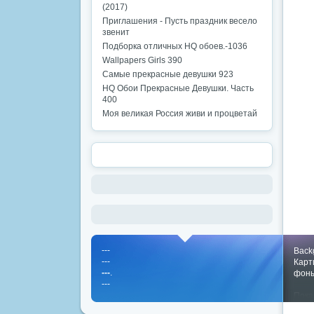
(2017)
Приглашения - Пусть праздник весело
звенит
Подборка отличных HQ обоев.-1036
Wallpapers Girls 390
Самые прекрасные девушки 923
HQ Обои Прекрасные Девушки. Часть
400
Моя великая Россия живи и процветай
---
Back
---
Карт
---
.
фон
---
Пока